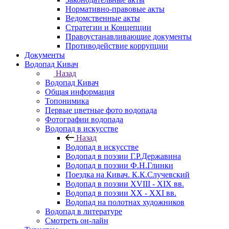
Нормативно-правовые акты
Ведомственные акты
Стратегии и Концепции
Правоустанавливающие документы
Противодействие коррупции
Документы
Водопад Кивач
Назад
Водопад Кивач
Общая информация
Топонимика
Первые цветные фото водопада
Фотографии водопада
Водопад в искусстве
Назад
Водопад в искусстве
Водопад в поэзии Г.Р.Державина
Водопад в поэзии Ф.Н.Глинки
Поездка на Кивач. К.К.Случевский
Водопад в поэзии XVIII - XIX вв.
Водопад в поэзии XX - XXI вв.
Водопад на полотнах художников
Водопад в литературе
Смотреть он-лайн