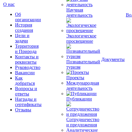
О нас
Научная
Об
Во
деятельность
организации
История
создания
Цели и
Экологическое
задачи
просвещение
Территория
и Природа
Контакты и
Документы
Познавательный
реквизиты
туризм
Руководство
Вакансии
Проекты
Как
Международная
добраться
деятельность
Вопросы и
ответы
Публикации
Награды и
сертификаты
Отзывы
Сотрудничество
и предложения
Аналитические