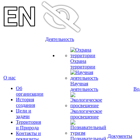
Деятельность
Охрана
территории
О нас
Научная
Об
Во
деятельность
организации
История
создания
Цели и
Экологическое
задачи
просвещение
Территория
и Природа
Контакты и
Документы
Познавательный
реквизиты