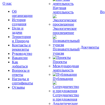
О нас
Научная
Об
Во
деятельность
организации
История
создания
Цели и
Экологическое
задачи
просвещение
Территория
и Природа
Контакты и
Документы
Познавательный
реквизиты
туризм
Руководство
Вакансии
Проекты
Как
Международная
добраться
деятельность
Вопросы и
ответы
Публикации
Награды и
сертификаты
Отзывы
Сотрудничество
и предложения
Аналитические