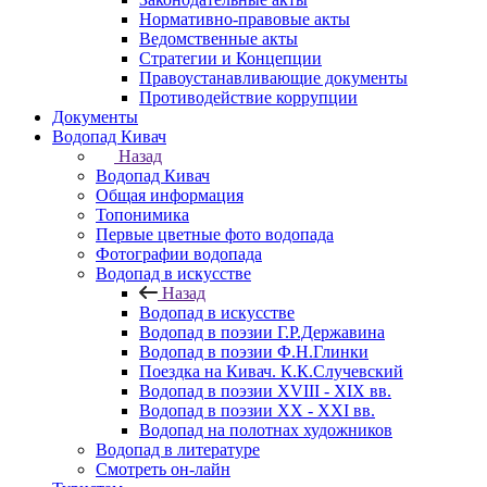
Нормативно-правовые акты
Ведомственные акты
Стратегии и Концепции
Правоустанавливающие документы
Противодействие коррупции
Документы
Водопад Кивач
Назад
Водопад Кивач
Общая информация
Топонимика
Первые цветные фото водопада
Фотографии водопада
Водопад в искусстве
Назад
Водопад в искусстве
Водопад в поэзии Г.Р.Державина
Водопад в поэзии Ф.Н.Глинки
Поездка на Кивач. К.К.Случевский
Водопад в поэзии XVIII - XIX вв.
Водопад в поэзии XX - XXI вв.
Водопад на полотнах художников
Водопад в литературе
Смотреть он-лайн