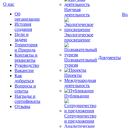
О нас
Научная
Об
Во
деятельность
организации
История
создания
Цели и
Экологическое
задачи
просвещение
Территория
и Природа
Контакты и
Документы
Познавательный
реквизиты
туризм
Руководство
Вакансии
Проекты
Как
Международная
добраться
деятельность
Вопросы и
ответы
Публикации
Награды и
сертификаты
Отзывы
Сотрудничество
и предложения
Аналитические