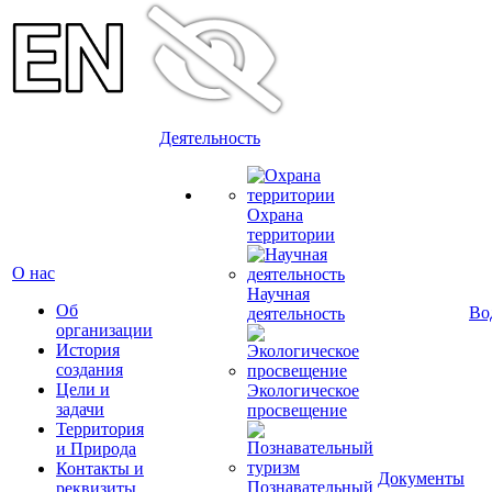
Деятельность
Охрана
территории
О нас
Научная
Об
Во
деятельность
организации
История
создания
Цели и
Экологическое
задачи
просвещение
Территория
и Природа
Контакты и
Документы
Познавательный
реквизиты