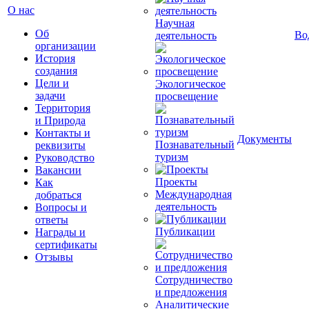
О нас
Научная
Об
Во
деятельность
организации
История
создания
Цели и
Экологическое
задачи
просвещение
Территория
и Природа
Контакты и
Документы
Познавательный
реквизиты
туризм
Руководство
Вакансии
Проекты
Как
Международная
добраться
деятельность
Вопросы и
ответы
Публикации
Награды и
сертификаты
Отзывы
Сотрудничество
и предложения
Аналитические