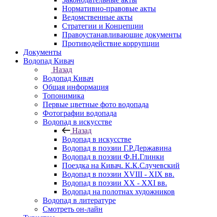
Нормативно-правовые акты
Ведомственные акты
Стратегии и Концепции
Правоустанавливающие документы
Противодействие коррупции
Документы
Водопад Кивач
Назад
Водопад Кивач
Общая информация
Топонимика
Первые цветные фото водопада
Фотографии водопада
Водопад в искусстве
Назад
Водопад в искусстве
Водопад в поэзии Г.Р.Державина
Водопад в поэзии Ф.Н.Глинки
Поездка на Кивач. К.К.Случевский
Водопад в поэзии XVIII - XIX вв.
Водопад в поэзии XX - XXI вв.
Водопад на полотнах художников
Водопад в литературе
Смотреть он-лайн