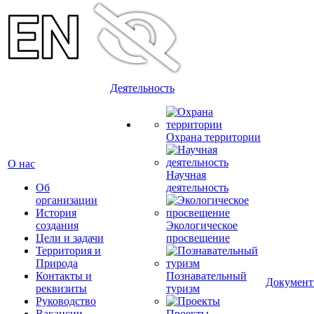
Деятельность
Охрана территории
О нас
Научная
Об
деятельность
организации
История
создания
Экологическое
Цели и задачи
просвещение
Территория и
Природа
Контакты и
Познавательный
Докумен
реквизиты
туризм
Руководство
Вакансии
Проекты