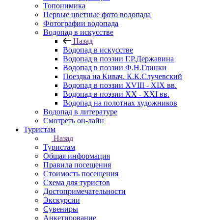
Топонимика
Первые цветные фото водопада
Фотографии водопада
Водопад в искусстве
Назад
Водопад в искусстве
Водопад в поэзии Г.Р.Державина
Водопад в поэзии Ф.Н.Глинки
Поездка на Кивач. К.К.Случевский
Водопад в поэзии XVIII - XIX вв.
Водопад в поэзии XX - XXI вв.
Водопад на полотнах художников
Водопад в литературе
Смотреть он-лайн
Туристам
Назад
Туристам
Общая информация
Правила посещения
Стоимость посещения
Схема для туристов
Достопримечательности
Экскурсии
Сувениры
Анкетирование