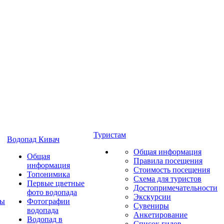
Туристам
Водопад Кивач
Общая информация
Общая
Правила посещения
информация
Стоимость посещения
Топонимика
Схема для туристов
Первые цветные
Достопримечательности
фото водопада
Экскурсии
ты
Фотографии
Сувениры
водопада
Анкетирование
Водопад в
Список гидов