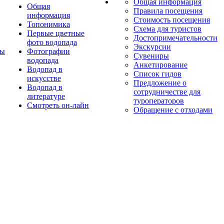
Общая информация
Общая
Правила посещения
информация
Стоимость посещения
Топонимика
Схема для туристов
Первые цветные
Достопримечательности
фото водопада
Экскурсии
ты
Фотографии
Сувениры
водопада
Анкетирование
Водопад в
Список гидов
искусстве
Предложение о
Водопад в
сотрудничестве для
литературе
туроператоров
Смотреть он-лайн
Обращение с отходами