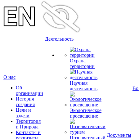
Деятельность
Охрана
территории
О нас
Научная
Об
Во
деятельность
организации
История
создания
Цели и
Экологическое
задачи
просвещение
Территория
и Природа
Контакты и
Документы
Познавательный
реквизиты