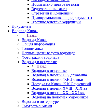
Нормативно-правовые акты
Ведомственные акты
Стратегии и Концепции
Правоустанавливающие документы
Противодействие коррупции
Документы
Водопад Кивач
Назад
Водопад Кивач
Общая информация
Топонимика
Первые цветные фото водопада
Фотографии водопада
Водопад в искусстве
Назад
Водопад в искусстве
Водопад в поэзии Г.Р.Державина
Водопад в поэзии Ф.Н.Глинки
Поездка на Кивач. К.К.Случевский
Водопад в поэзии XVIII - XIX вв.
Водопад в поэзии XX - XXI вв.
Водопад на полотнах художников
Водопад в литературе
Смотреть он-лайн