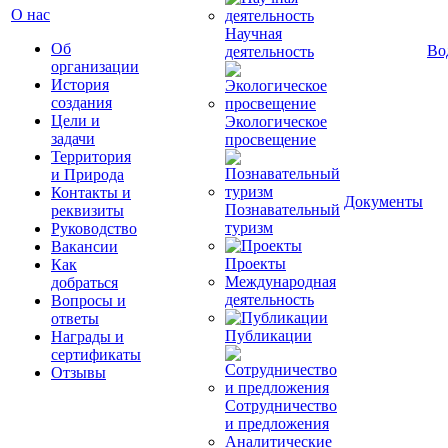
О нас
Научная
Об
Во
деятельность
организации
История
создания
Цели и
Экологическое
задачи
просвещение
Территория
и Природа
Контакты и
Документы
Познавательный
реквизиты
туризм
Руководство
Вакансии
Проекты
Как
Международная
добраться
деятельность
Вопросы и
ответы
Публикации
Награды и
сертификаты
Отзывы
Сотрудничество
и предложения
Аналитические