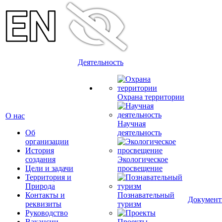
Деятельность
Охрана территории
О нас
Научная
Об
деятельность
организации
История
создания
Экологическое
Цели и задачи
просвещение
Территория и
Природа
Контакты и
Познавательный
Докумен
реквизиты
туризм
Руководство
Вакансии
Проекты