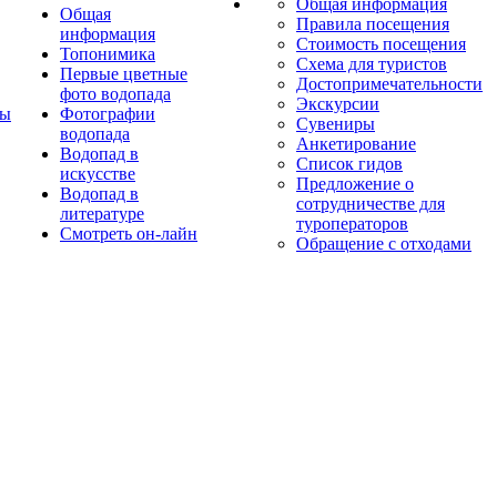
Общая информация
Общая
Правила посещения
информация
Стоимость посещения
Топонимика
Схема для туристов
Первые цветные
Достопримечательности
фото водопада
Экскурсии
ты
Фотографии
Сувениры
водопада
Анкетирование
Водопад в
Список гидов
искусстве
Предложение о
Водопад в
сотрудничестве для
литературе
туроператоров
Смотреть он-лайн
Обращение с отходами