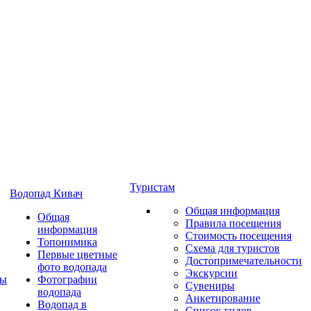
Туристам
Водопад Кивач
Общая информация
Общая
Правила посещения
информация
Стоимость посещения
Топонимика
Схема для туристов
Первые цветные
Достопримечательности
фото водопада
Экскурсии
ты
Фотографии
Сувениры
водопада
Анкетирование
Водопад в
Список гидов