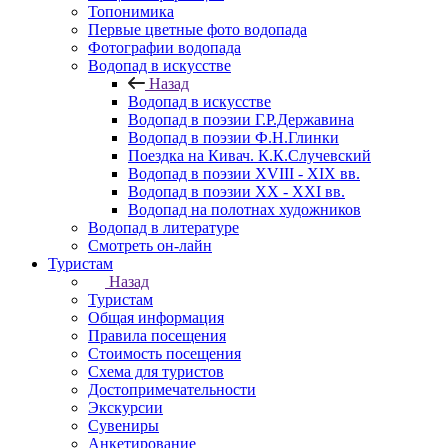
Топонимика
Первые цветные фото водопада
Фотографии водопада
Водопад в искусстве
Назад
Водопад в искусстве
Водопад в поэзии Г.Р.Державина
Водопад в поэзии Ф.Н.Глинки
Поездка на Кивач. К.К.Случевский
Водопад в поэзии XVIII - XIX вв.
Водопад в поэзии XX - XXI вв.
Водопад на полотнах художников
Водопад в литературе
Смотреть он-лайн
Туристам
Назад
Туристам
Общая информация
Правила посещения
Стоимость посещения
Схема для туристов
Достопримечательности
Экскурсии
Сувениры
Анкетирование