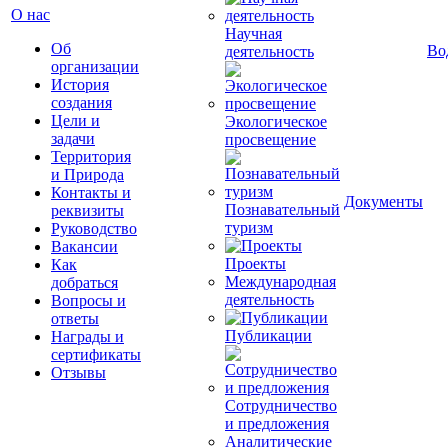
О нас
Научная
Об
Во
деятельность
организации
История
создания
Цели и
Экологическое
задачи
просвещение
Территория
и Природа
Контакты и
Документы
Познавательный
реквизиты
туризм
Руководство
Вакансии
Проекты
Как
Международная
добраться
деятельность
Вопросы и
ответы
Публикации
Награды и
сертификаты
Отзывы
Сотрудничество
и предложения
Аналитические