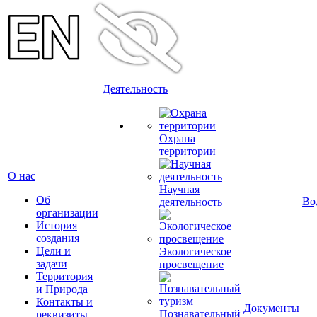
Деятельность
Охрана
территории
О нас
Научная
Об
Во
деятельность
организации
История
создания
Цели и
Экологическое
задачи
просвещение
Территория
и Природа
Контакты и
Документы
Познавательный
реквизиты