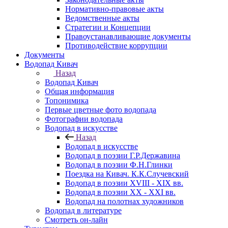
Нормативно-правовые акты
Ведомственные акты
Стратегии и Концепции
Правоустанавливающие документы
Противодействие коррупции
Документы
Водопад Кивач
Назад
Водопад Кивач
Общая информация
Топонимика
Первые цветные фото водопада
Фотографии водопада
Водопад в искусстве
Назад
Водопад в искусстве
Водопад в поэзии Г.Р.Державина
Водопад в поэзии Ф.Н.Глинки
Поездка на Кивач. К.К.Случевский
Водопад в поэзии XVIII - XIX вв.
Водопад в поэзии XX - XXI вв.
Водопад на полотнах художников
Водопад в литературе
Смотреть он-лайн