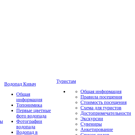
Туристам
Водопад Кивач
Общая информация
Общая
Правила посещения
информация
Стоимость посещения
Топонимика
Схема для туристов
Первые цветные
Достопримечательности
фото водопада
Экскурсии
ты
Фотографии
Сувениры
водопада
Анкетирование
Водопад в
Список гидов