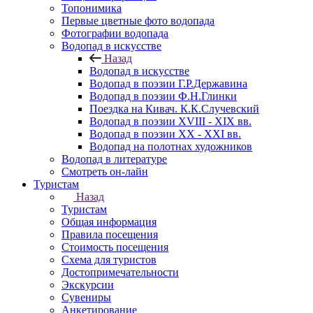
Топонимика
Первые цветные фото водопада
Фотографии водопада
Водопад в искусстве
Назад
Водопад в искусстве
Водопад в поэзии Г.Р.Державина
Водопад в поэзии Ф.Н.Глинки
Поездка на Кивач. К.К.Случевский
Водопад в поэзии XVIII - XIX вв.
Водопад в поэзии XX - XXI вв.
Водопад на полотнах художников
Водопад в литературе
Смотреть он-лайн
Туристам
Назад
Туристам
Общая информация
Правила посещения
Стоимость посещения
Схема для туристов
Достопримечательности
Экскурсии
Сувениры
Анкетирование