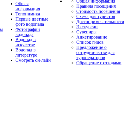
Общая информация
Общая
Правила посещения
информация
Стоимость посещения
Топонимика
Схема для туристов
Первые цветные
Достопримечательности
фото водопада
Экскурсии
ты
Фотографии
Сувениры
водопада
Анкетирование
Водопад в
Список гидов
искусстве
Предложение о
Водопад в
сотрудничестве для
литературе
туроператоров
Смотреть он-лайн
Обращение с отходами