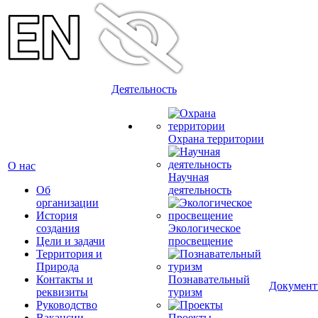
Деятельность
Охрана территории
О нас
Научная
Об
деятельность
организации
История
создания
Экологическое
Цели и задачи
просвещение
Территория и
Природа
Контакты и
Познавательный
Докумен
реквизиты
туризм
Руководство
Вакансии
Проекты