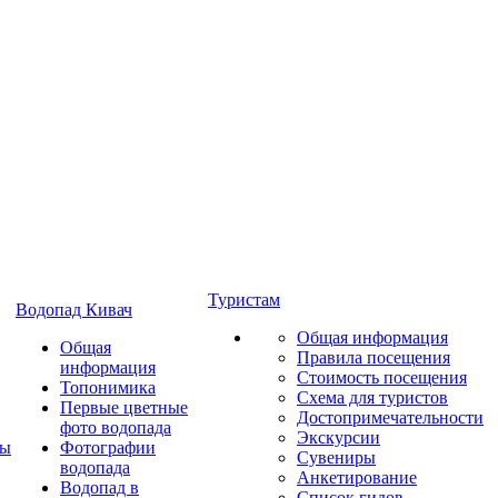
Туристам
Водопад Кивач
Общая информация
Общая
Правила посещения
информация
Стоимость посещения
Топонимика
Схема для туристов
Первые цветные
Достопримечательности
фото водопада
Экскурсии
ты
Фотографии
Сувениры
водопада
Анкетирование
Водопад в
Список гидов