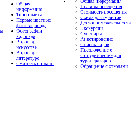
Общая информация
Общая
Правила посещения
информация
Стоимость посещения
Топонимика
Схема для туристов
Первые цветные
Достопримечательности
фото водопада
Экскурсии
ты
Фотографии
Сувениры
водопада
Анкетирование
Водопад в
Список гидов
искусстве
Предложение о
Водопад в
сотрудничестве для
литературе
туроператоров
Смотреть он-лайн
Обращение с отходами