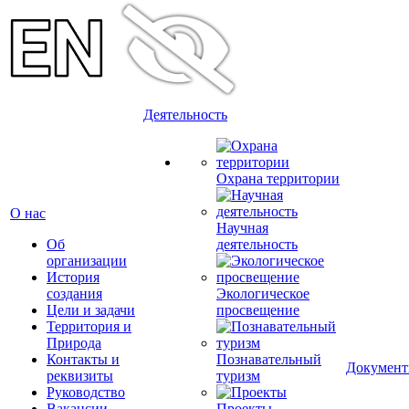
Деятельность
Охрана территории
О нас
Научная
Об
деятельность
организации
История
создания
Экологическое
Цели и задачи
просвещение
Территория и
Природа
Контакты и
Познавательный
Докумен
реквизиты
туризм
Руководство
Вакансии
Проекты