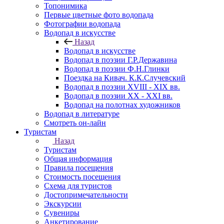
Топонимика
Первые цветные фото водопада
Фотографии водопада
Водопад в искусстве
Назад
Водопад в искусстве
Водопад в поэзии Г.Р.Державина
Водопад в поэзии Ф.Н.Глинки
Поездка на Кивач. К.К.Случевский
Водопад в поэзии XVIII - XIX вв.
Водопад в поэзии XX - XXI вв.
Водопад на полотнах художников
Водопад в литературе
Смотреть он-лайн
Туристам
Назад
Туристам
Общая информация
Правила посещения
Стоимость посещения
Схема для туристов
Достопримечательности
Экскурсии
Сувениры
Анкетирование