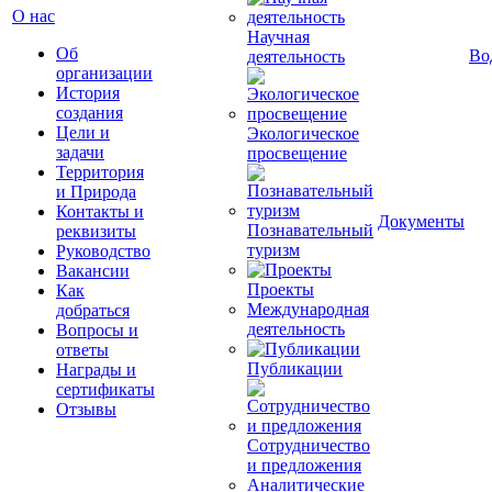
О нас
Научная
Об
Во
деятельность
организации
История
создания
Цели и
Экологическое
задачи
просвещение
Территория
и Природа
Контакты и
Документы
Познавательный
реквизиты
туризм
Руководство
Вакансии
Проекты
Как
Международная
добраться
деятельность
Вопросы и
ответы
Публикации
Награды и
сертификаты
Отзывы
Сотрудничество
и предложения
Аналитические