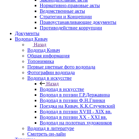
Нормативно-правовые акты
Ведомственные акты
Стратегии и Концепции
Правоустанавливающие документы
Противодействие коррупции
Документы
Водопад Кивач
Назад
Водопад Кивач
Общая информация
Топонимика
Первые цветные фото водопада
Фотографии водопада
Водопад в искусстве
Назад
Водопад в искусстве
Водопад в поэзии Г.Р.Державина
Водопад в поэзии Ф.Н.Глинки
Поездка на Кивач. К.К.Случевский
Водопад в поэзии XVIII - XIX вв.
Водопад в поэзии XX - XXI вв.
Водопад на полотнах художников
Водопад в литературе
Смотреть он-лайн