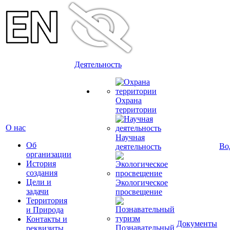
Деятельность
Охрана
территории
О нас
Научная
Об
Во
деятельность
организации
История
создания
Цели и
Экологическое
задачи
просвещение
Территория
и Природа
Контакты и
Документы
Познавательный
реквизиты