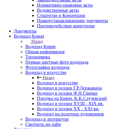
Нормативно-правовые акты
Ведомственные акты
Стратегии и Концепции
Правоустанавливающие документы
Противодействие коррупции
Документы
Водопад Кивач
Назад
Водопад Кивач
Общая информация
Топонимика
Первые цветные фото водопада
Фотографии водопада
Водопад в искусстве
Назад
Водопад в искусстве
Водопад в поэзии Г.Р.Державина
Водопад в поэзии Ф.Н.Глинки
Поездка на Кивач. К.К.Случевский
Водопад в поэзии XVIII - XIX вв.
Водопад в поэзии XX - XXI вв.
Водопад на полотнах художников
Водопад в литературе
Смотреть он-лайн