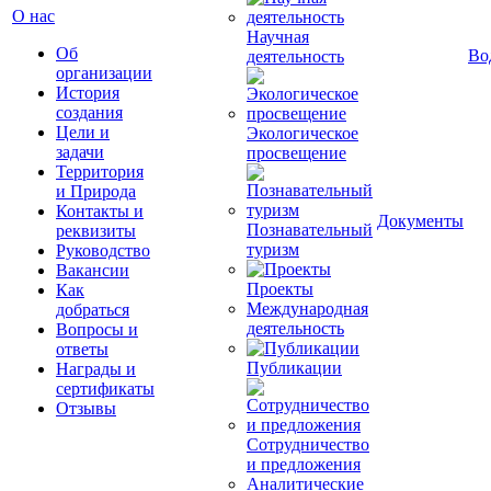
О нас
Научная
Об
Во
деятельность
организации
История
создания
Цели и
Экологическое
задачи
просвещение
Территория
и Природа
Контакты и
Документы
Познавательный
реквизиты
туризм
Руководство
Вакансии
Проекты
Как
Международная
добраться
деятельность
Вопросы и
ответы
Публикации
Награды и
сертификаты
Отзывы
Сотрудничество
и предложения
Аналитические