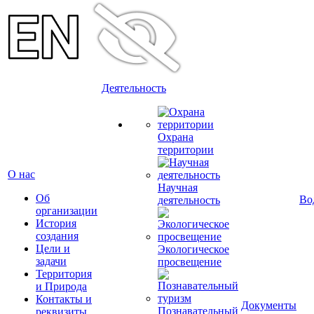
Деятельность
Охрана
территории
О нас
Научная
Об
Во
деятельность
организации
История
создания
Цели и
Экологическое
задачи
просвещение
Территория
и Природа
Контакты и
Документы
Познавательный
реквизиты