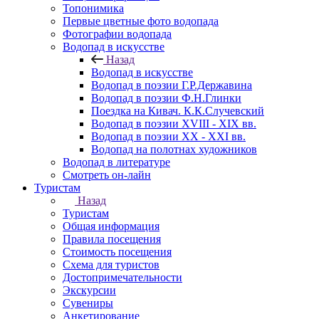
Топонимика
Первые цветные фото водопада
Фотографии водопада
Водопад в искусстве
Назад
Водопад в искусстве
Водопад в поэзии Г.Р.Державина
Водопад в поэзии Ф.Н.Глинки
Поездка на Кивач. К.К.Случевский
Водопад в поэзии XVIII - XIX вв.
Водопад в поэзии XX - XXI вв.
Водопад на полотнах художников
Водопад в литературе
Смотреть он-лайн
Туристам
Назад
Туристам
Общая информация
Правила посещения
Стоимость посещения
Схема для туристов
Достопримечательности
Экскурсии
Сувениры
Анкетирование