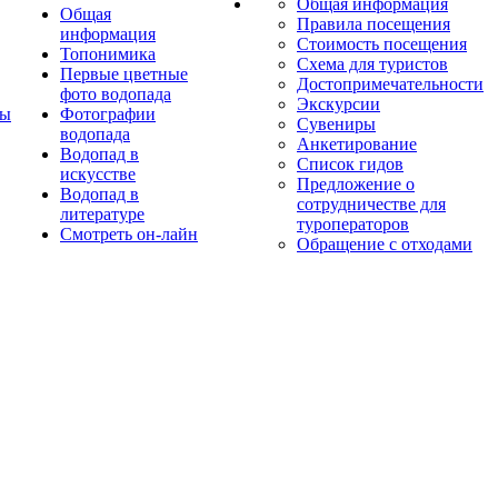
Общая информация
Общая
Правила посещения
информация
Стоимость посещения
Топонимика
Схема для туристов
Первые цветные
Достопримечательности
фото водопада
Экскурсии
ты
Фотографии
Сувениры
водопада
Анкетирование
Водопад в
Список гидов
искусстве
Предложение о
Водопад в
сотрудничестве для
литературе
туроператоров
Смотреть он-лайн
Обращение с отходами