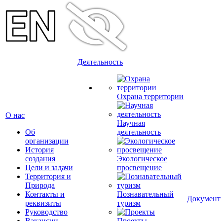
Деятельность
Охрана территории
О нас
Научная
Об
деятельность
организации
История
создания
Экологическое
Цели и задачи
просвещение
Территория и
Природа
Контакты и
Познавательный
Докумен
реквизиты
туризм
Руководство
Вакансии
Проекты