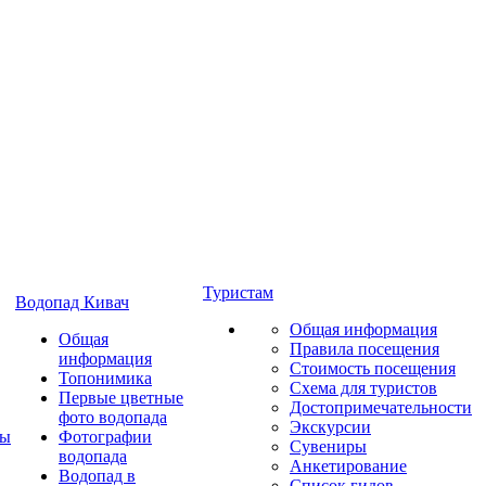
Туристам
Водопад Кивач
Общая информация
Общая
Правила посещения
информация
Стоимость посещения
Топонимика
Схема для туристов
Первые цветные
Достопримечательности
фото водопада
Экскурсии
ты
Фотографии
Сувениры
водопада
Анкетирование
Водопад в
Список гидов