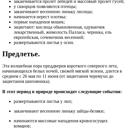
заканчивается пролет лебедей и массовый пролет гусей;
у скворцов появляются птенцы;
заканчивают весеннюю линьку лисицы;
начинается нерест плотвы;
первые нападения мошек;
зацветают: кислица обыкновенная, одуванчик
лекарственный, жимолость Палласа, черника, ель
европейская, сочевичник весенний;
развертываются листья у осин.
Предлетье.
Эта волшебная пора преддверия короткого северного лета,
начинающихся белых ночей, свежей мягкой зелени, длится в
среднем с 26 мая по 11 июня (от зацветания черемухи до
зацветания шиповника).
В этот период в природе происходят следующие события:
развертываются листья у лип;
заканчивают весеннюю линьку зайцы-беляки;
начинаются массовые нападения кровососущих
комаров;