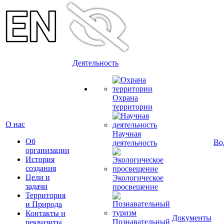
Деятельность
Охрана
территории
О нас
Научная
Об
Во
деятельность
организации
История
создания
Цели и
Экологическое
задачи
просвещение
Территория
и Природа
Контакты и
Документы
Познавательный
реквизиты