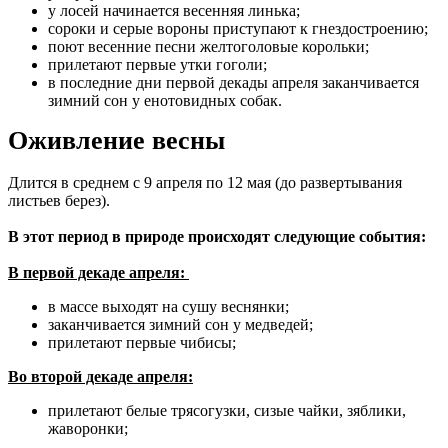
у лосей начинается весенняя линька;
сороки и серые вороны приступают к гнездостроению;
поют весенние песни желтоголовые корольки;
прилетают первые утки гоголи;
в последние дни первой декады апреля заканчивается
зимний сон у енотовидных собак.
Оживление весны
Длится в среднем с 9 апреля по 12 мая (до развертывания
листьев берез).
В этот период в природе происходят следующие события:
В первой декаде апреля:
в массе выходят на сушу веснянки;
заканчивается зимний сон у медведей;
прилетают первые чибисы;
Во второй декаде апреля:
прилетают белые трясогузки, сизые чайки, зяблики,
жаворонки;