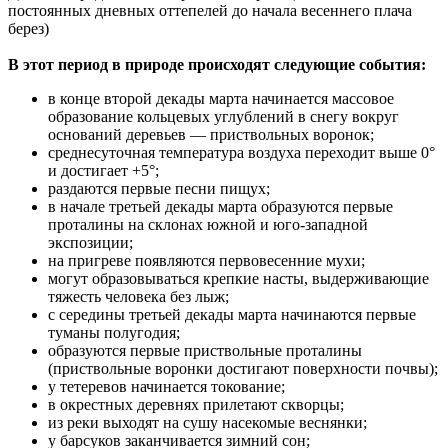
постоянных дневных оттепелей до начала весеннего плача
берез)
В этот период в природе происходят следующие события:
в конце второй декады марта начинается массовое
образование кольцевых углублений в снегу вокруг
оснований деревьев — приствольных воронок;
среднесуточная температура воздуха переходит выше 0°
и достигает +5°;
раздаются первые песни пищух;
в начале третьей декады марта образуются первые
проталины на склонах южной и юго-западной
экспозиции;
на пригреве появляются первовесенние мухи;
могут образовываться крепкие насты, выдерживающие
тяжесть человека без лыж;
с середины третьей декады марта начинаются первые
туманы полугодия;
образуются первые приствольные проталины
(приствольные воронки достигают поверхности почвы);
у тетеревов начинается токование;
в окрестных деревнях прилетают скворцы;
из реки выходят на сушу насекомые веснянки;
у барсуков заканчивается зимний сон;