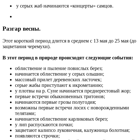
у серых жаб начинаются «концерты» самцов.
Разгар весны.
Этот короткий период длится в среднем с 13 мая до 25 мая (до
зацветания черемухи).
В этот период в природе происходят следующие события:
облиствение и пыление повислых берез;
начинается облиствение у серых ольшин;
массовый прилет деревенских ласточек;
серые жабы приступают к икрометанию;
у плотвы на р. Суне начинается преднерестовый жор;
первые встречи обыкновенных тритонов;
начинаются первые грозы полугодия;
возможны первые встречи лосих с новорожденными
телятами;
начинается облиствение карликовых берез;
у лип распускаются почки;
зацветают калипсо луковичная, калужница болотная;
появляются строчки;