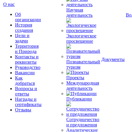
О нас
Научная
Об
Во
деятельность
организации
История
создания
Цели и
Экологическое
задачи
просвещение
Территория
и Природа
Контакты и
Документы
Познавательный
реквизиты
туризм
Руководство
Вакансии
Проекты
Как
Международная
добраться
деятельность
Вопросы и
ответы
Публикации
Награды и
сертификаты
Отзывы
Сотрудничество
и предложения
Аналитические