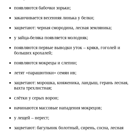
появляются бабочки зорьки;
заканчивается весенняя линька у белки;
зацветают: черная смородина, лесная земляника;
у зайца-беляка появляется молодняк;
появляются первые выводки уток – крякв, гоголей и
больших крохалей;
появляются мокрецы и слепни;
летят «парашютики» семян ив;
зацветают: морошка, княженика, ландыш, герань лесная,
вахта трехлистная;
слётки у серых ворон;
начинаются массовые нападения мокрецов;
у лещей – нерест;
зацветают: багульник болотный, сирень, сосна, лесная