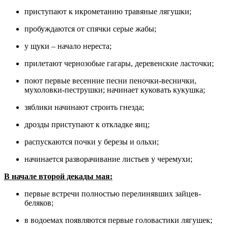
приступают к икрометанию травяные лягушки;
пробуждаются от спячки серые жабы;
у щуки – начало нереста;
прилетают чернозобые гагары, деревенские ласточки;
поют первые весенние песни пеночки-веснички,
мухоловки-пеструшки; начинает куковать кукушка;
зяблики начинают строить гнезда;
дрозды приступают к откладке яиц;
распускаются почки у березы и ольхи;
начинается разворачивание листьев у черемухи;
В начале второй декады мая:
первые встречи полностью перелинявших зайцев-
беляков;
в водоемах появляются первые головастики лягушек;