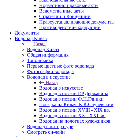
Нормативно-правовые акты
Ведомственные акты
Стратегии и Концепции
Правоустанавливающие документы
Противодействие коррупции
Документы
Водопад Кивач
Назад
Водопад Кивач
Общая информация
Топонимика
Первые цветные фото водопада
Фотографии водопада
Водопад в искусстве
Назад
Водопад в искусстве
Водопад в поэзии Г.Р.Державина
Водопад в поэзии Ф.Н.Глинки
Поездка на Кивач. К.К.Случевский
Водопад в поэзии XVIII - XIX вв.
Водопад в поэзии XX - XXI вв.
Водопад на полотнах художников
Водопад в литературе
Смотреть он-лайн