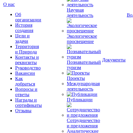
О нас
Научная
Об
Во
деятельность
организации
История
создания
Цели и
Экологическое
задачи
просвещение
Территория
и Природа
Контакты и
Документы
Познавательный
реквизиты
туризм
Руководство
Вакансии
Проекты
Как
Международная
добраться
деятельность
Вопросы и
ответы
Публикации
Награды и
сертификаты
Отзывы
Сотрудничество
и предложения
Аналитические