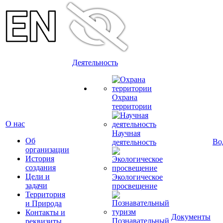
Деятельность
Охрана
территории
О нас
Научная
Об
Во
деятельность
организации
История
создания
Цели и
Экологическое
задачи
просвещение
Территория
и Природа
Контакты и
Документы
Познавательный
реквизиты