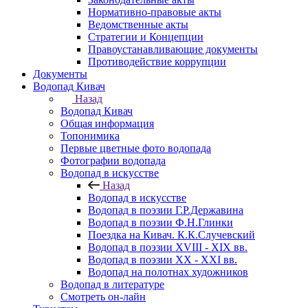
Нормативно-правовые акты
Ведомственные акты
Стратегии и Концепции
Правоустанавливающие документы
Противодействие коррупции
Документы
Водопад Кивач
Назад
Водопад Кивач
Общая информация
Топонимика
Первые цветные фото водопада
Фотографии водопада
Водопад в искусстве
Назад
Водопад в искусстве
Водопад в поэзии Г.Р.Державина
Водопад в поэзии Ф.Н.Глинки
Поездка на Кивач. К.К.Случевский
Водопад в поэзии XVIII - XIX вв.
Водопад в поэзии XX - XXI вв.
Водопад на полотнах художников
Водопад в литературе
Смотреть он-лайн