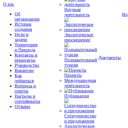
О нас
Научная
Об
Во
деятельность
организации
История
создания
Цели и
Экологическое
задачи
просвещение
Территория
и Природа
Контакты и
Документы
Познавательный
реквизиты
туризм
Руководство
Вакансии
Проекты
Как
Международная
добраться
деятельность
Вопросы и
ответы
Публикации
Награды и
сертификаты
Отзывы
Сотрудничество
и предложения
Аналитические