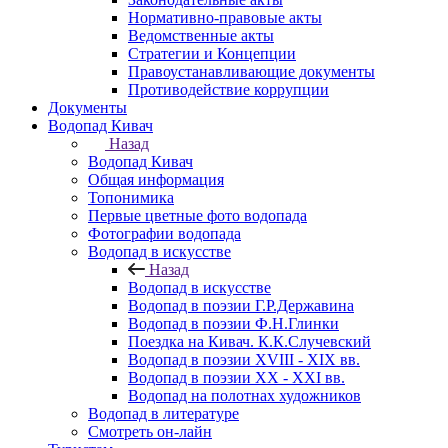
Нормативно-правовые акты
Ведомственные акты
Стратегии и Концепции
Правоустанавливающие документы
Противодействие коррупции
Документы
Водопад Кивач
Назад
Водопад Кивач
Общая информация
Топонимика
Первые цветные фото водопада
Фотографии водопада
Водопад в искусстве
Назад
Водопад в искусстве
Водопад в поэзии Г.Р.Державина
Водопад в поэзии Ф.Н.Глинки
Поездка на Кивач. К.К.Случевский
Водопад в поэзии XVIII - XIX вв.
Водопад в поэзии XX - XXI вв.
Водопад на полотнах художников
Водопад в литературе
Смотреть он-лайн