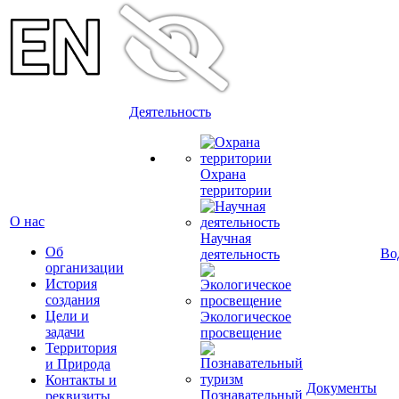
Деятельность
Охрана
территории
О нас
Научная
Об
Во
деятельность
организации
История
создания
Цели и
Экологическое
задачи
просвещение
Территория
и Природа
Контакты и
Документы
Познавательный
реквизиты