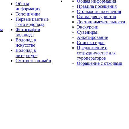
Общая информация
Общая
Правила посещения
информация
Стоимость посещения
Топонимика
Схема для туристов
Первые цветные
Достопримечательности
фото водопада
Экскурсии
ты
Фотографии
Сувениры
водопада
Анкетирование
Водопад в
Список гидов
искусстве
Предложение о
Водопад в
сотрудничестве для
литературе
туроператоров
Смотреть он-лайн
Обращение с отходами