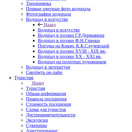
Топонимика
Первые цветные фото водопада
Фотографии водопада
Водопад в искусстве
Назад
Водопад в искусстве
Водопад в поэзии Г.Р.Державина
Водопад в поэзии Ф.Н.Глинки
Поездка на Кивач. К.К.Случевский
Водопад в поэзии XVIII - XIX вв.
Водопад в поэзии XX - XXI вв.
Водопад на полотнах художников
Водопад в литературе
Смотреть он-лайн
Туристам
Назад
Туристам
Общая информация
Правила посещения
Стоимость посещения
Схема для туристов
Достопримечательности
Экскурсии
Сувениры
Анкетирование