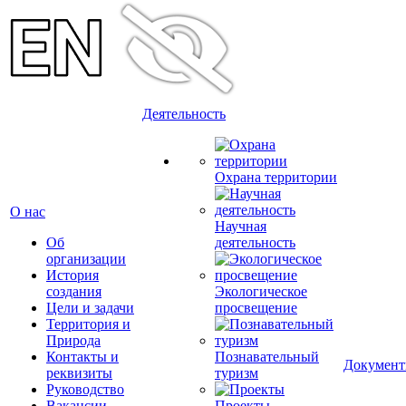
Деятельность
Охрана территории
О нас
Научная
Об
деятельность
организации
История
создания
Экологическое
Цели и задачи
просвещение
Территория и
Природа
Контакты и
Познавательный
Докумен
реквизиты
туризм
Руководство
Вакансии
Проекты