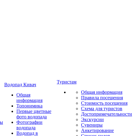
Туристам
Водопад Кивач
Общая информация
Общая
Правила посещения
информация
Стоимость посещения
Топонимика
Схема для туристов
Первые цветные
Достопримечательности
фото водопада
Экскурсии
ты
Фотографии
Сувениры
водопада
Анкетирование
Водопад в
Список гидов