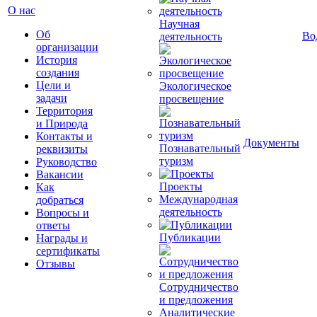
О нас
Научная
Об
Во
деятельность
организации
История
создания
Цели и
Экологическое
задачи
просвещение
Территория
и Природа
Контакты и
Документы
Познавательный
реквизиты
туризм
Руководство
Вакансии
Проекты
Как
Международная
добраться
деятельность
Вопросы и
ответы
Публикации
Награды и
сертификаты
Отзывы
Сотрудничество
и предложения
Аналитические