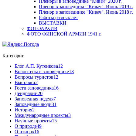
Пленэры в заповеднике "Кивач" 2020 г.
Пленэр в заповеднике "Кивач". Июнь 2019 г.
Пленэр в заповеднике "Кивач". Июнь 2018 г.
Работы разных лет
ВЫСТАВКИ
ФОТОАРХИВ
ФОТО ФИНСКОЙ АРМИИ 1941 г.
Категории
Блог А.П. Кутенкова
12
Волонтеры в заповеднике
18
Вопросы туристов
12
Выставки
2
Гости заповедника
16
Дендрарий
20
Заповедная неделя
7
Заповедные люди
31
История
2
Международные проекты
3
Научные проекты
15
О природе
49
О птицах
16