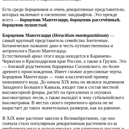
Есть среди борщевиков и очень декоративные представители,
которых включают в озеленение ландшафтов. Это прежде
всего —
борщевик Мантегацци, борщевик рассечённый,
борщевик пушистый
.
Борщевик Мантегацци (
Heracléum mantegazziánum
)
—
самый крупный представитель семейства Зонтичные.
Ботаническое название дано в честь путешественника и
антрополога Паоло Мантегацца.
Естественный ареал этого вида находится в Карачаево-
Черкесии и Краснодарском крае России, а также в Грузии. Это
— близкий родственник борщевика Сосновского, но более
древнего происхождения. Имеет схожие агрессивные черты.
Борщевик Мантегацци — тоже классический пример
инвазивного вида. До начала XIX века он являлся эндемиком
Западного Большого Кавказа, входит там в состав местной
высокогорной флоры, растёт на прогалинах и опушках
высокогорных лесов, а также выходит в зону субальпийского
высокотравья. В местах своего первичного ареала он не
вырастает до таких значительных размеров, как на равнине.
В XIX веке растение завезли в Великобританию, где оно
сначала стало популярным декоративным растением из-за
необычного вида и использовалась для одиночных посадок и