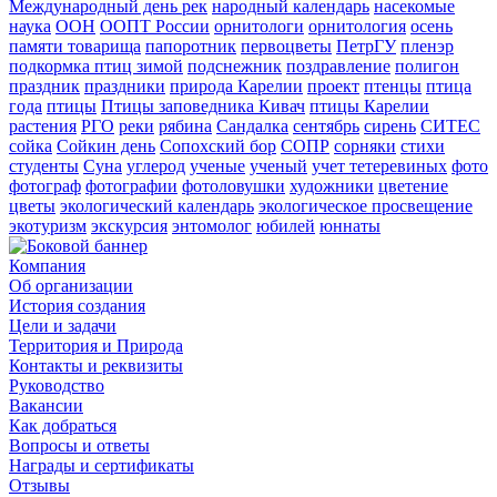
Международный день рек
народный календарь
насекомые
наука
ООН
ООПТ России
орнитологи
орнитология
осень
памяти товарища
папоротник
первоцветы
ПетрГУ
пленэр
подкормка птиц зимой
подснежник
поздравление
полигон
праздник
праздники
природа Карелии
проект
птенцы
птица
года
птицы
Птицы заповедника Кивач
птицы Карелии
растения
РГО
реки
рябина
Сандалка
сентябрь
сирень
СИТЕС
сойка
Сойкин день
Сопохский бор
СОПР
сорняки
стихи
студенты
Суна
углерод
ученые
ученый
учет тетеревиных
фото
фотограф
фотографии
фотоловушки
художники
цветение
цветы
экологический календарь
экологическое просвещение
экотуризм
экскурсия
энтомолог
юбилей
юннаты
Компания
Об организации
История создания
Цели и задачи
Территория и Природа
Контакты и реквизиты
Руководство
Вакансии
Как добраться
Вопросы и ответы
Награды и сертификаты
Отзывы