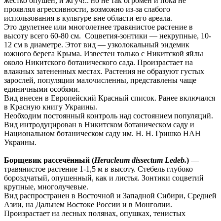
жёстко опушён, и жгуч!.. но не так огромен и пока не
проявлял агрессивности, возможно из-за слабого
использования в культуре вне области его ареала.
Это двулетнее или многолетнее травянистое растение в
высоту всего 60-80 см. Соцветия-зонтики — некрупные, 10-
12 см в диаметре. Этот вид — узколокальный эндемик
южного берега Крыма. Известен только с Никитской яйлы
около Никитского ботанического сада. Произрастает на
влажных затененных местах. Растения не образуют густых
зарослей, популяции малочисленны, представлены чаще
единичными особями.
Вид внесен в Европейский Красный список. Ранее включался
в Красную книгу Украины.
Необходим постоянный контроль над состоянием популяций.
Вид интродуцирован в Никитском ботаническом саду и
Национальном ботаническом саду им. Н. Н. Гришко НАН
Украины.
Борщевик рассечённый (
Heracleum dissectum Ledeb.
)
—
травянистое растение 1-1,5 м в высоту. Стебель глубоко
бороздчатый, опушенный, как и листья. Зонтики соцветий
крупные, многолучевые.
Вид распространен в Восточной и Западной Сибири, Средней
Азии, на Дальнем Востоке России и в Монголии.
Произрастает на лесных полянах, опушках, тенистых