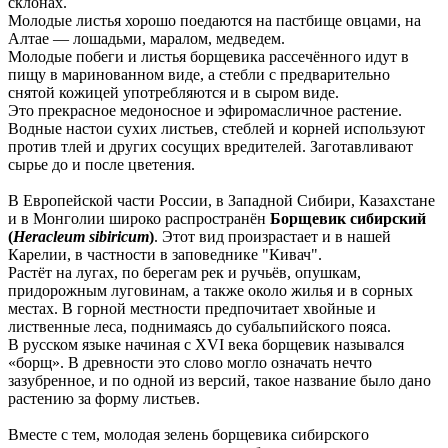
склонах.
Молодые листья хорошо поедаются на пастбище овцами, на
Алтае — лошадьми, маралом, медведем.
Молодые побеги и листья борщевика рассечённого идут в
пищу в маринованном виде, а стебли с предварительно
снятой кожицей употребляются и в сыром виде.
Это прекрасное медоносное и эфиромасличное растение.
Водные настои сухих листьев, стеблей и корней используют
против тлей и других сосущих вредителей. Заготавливают
сырье до и после цветения.
В Европейской части России, в Западной Сибири, Казахстане
и в Монголии широко распространён
Борщевик сибирский
(
Heracleum sibiricum
)
. Этот вид произрастает и в нашей
Карелии, в частности в заповеднике "Кивач".
Растёт на лугах, по берегам рек и ручьёв, опушкам,
придорожным луговинам, а также около жилья и в сорных
местах. В горной местности предпочитает хвойные и
лиственные леса, поднимаясь до субальпийского пояса.
В русском языке начиная с XVI века борщевик назывался
«борщ». В древности это слово могло означать нечто
зазубренное, и по одной из версий, такое название было дано
растению за форму листьев.
Вместе с тем, молодая зелень борщевика сибирского