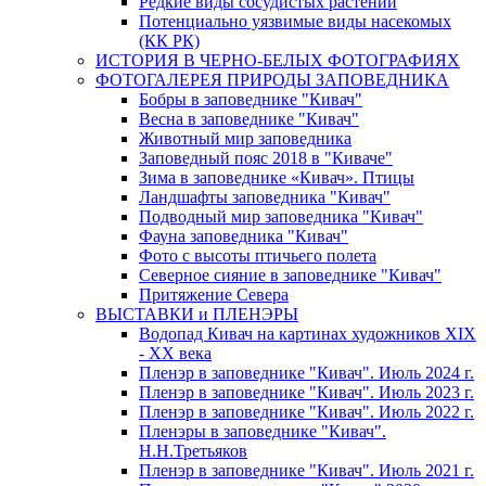
Редкие виды сосудистых растений
Потенциально уязвимые виды насекомых
(КК РК)
ИСТОРИЯ В ЧЕРНО-БЕЛЫХ ФОТОГРАФИЯХ
ФОТОГАЛЕРЕЯ ПРИРОДЫ ЗАПОВЕДНИКА
Бобры в заповеднике "Кивач"
Весна в заповеднике "Кивач"
Животный мир заповедника
Заповедный пояс 2018 в "Киваче"
Зима в заповеднике «Кивач». Птицы
Ландшафты заповедника "Кивач"
Подводный мир заповедника "Кивач"
Фауна заповедника "Кивач"
Фото с высоты птичьего полета
Северное сияние в заповеднике "Кивач"
Притяжение Севера
ВЫСТАВКИ и ПЛЕНЭРЫ
Водопад Кивач на картинах художников XIX
- XX века
Пленэр в заповеднике "Кивач". Июль 2024 г.
Пленэр в заповеднике "Кивач". Июль 2023 г.
Пленэр в заповеднике "Кивач". Июль 2022 г.
Пленэры в заповеднике "Кивач".
Н.Н.Третьяков
Пленэр в заповеднике "Кивач". Июль 2021 г.