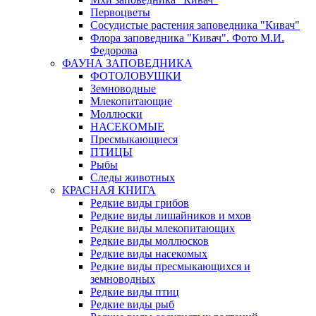
Первоцветы
Сосудистые растения заповедника "Кивач"
Флора заповедника "Кивач". Фото М.И.
Федорова
ФАУНА ЗАПОВЕДНИКА
ФОТОЛОВУШКИ
Земноводные
Млекопитающие
Моллюски
НАСЕКОМЫЕ
Пресмыкающиеся
ПТИЦЫ
Рыбы
Следы животных
КРАСНАЯ КНИГА
Редкие виды грибов
Редкие виды лишайников и мхов
Редкие виды млекопитающих
Редкие виды моллюсков
Редкие виды насекомых
Редкие виды пресмыкающихся и
земноводных
Редкие виды птиц
Редкие виды рыб