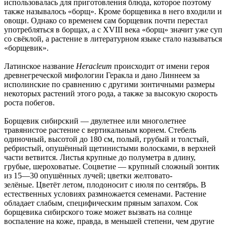
использовалась для приготовления блюда, которое поэтому
также называлось «борщ». Кроме борщевика в него входили и
овощи. Однако со временем сам борщевик почти перестал
употребляться в борщах, а с XVIII века «борщ» значит уже суп
со свёклой, а растение в литературном языке стало называться
«борщевик».
Латинское название
Heracleum
происходит от имени героя
древнегреческой мифологии Геракла и дано Линнеем за
исполинские по сравнению с другими зонтичными размеры
некоторых растений этого рода, а также за высокую скорость
роста побегов.
Борщевик сибирский — двулетнее или многолетнее
травянистое растение с вертикальным корнем. Стебель
одиночный, высотой до 180 см, полый, грубый и толстый,
ребристый, опушённый щетинистыми волосками, в верхней
части ветвится. Листья крупные до полуметра в длину,
грубые, шероховатые. Соцветие — крупный сложный зонтик
из 15—30 опушённых лучей; цветки желтовато-
зелёные. Цветёт летом, плодоносит с июля по сентябрь. В
естественных условиях размножается семенами. Растение
обладает слабым, специфическим пряным запахом. Сок
борщевика сибирского тоже может вызвать на солнце
воспаление на коже, правда, в меньшей степени, чем другие