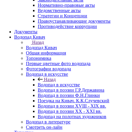
Нормативно-правовые акты
Ведомственные акты
Стратегии и Концепции
Правоустанавливающие документы
Противодействие коррупции
Документы
Водопад Кивач
Назад
Водопад Кивач
Общая информация
Топонимика
Первые цветные фото водопада
Фотографии водопада
Водопад в искусстве
Назад
Водопад в искусстве
Водопад в поэзии Г.Р.Державина
Водопад в поэзии Ф.Н.Глинки
Поездка на Кивач. К.К.Случевский
Водопад в поэзии XVIII - XIX вв.
Водопад в поэзии XX - XXI вв.
Водопад на полотнах художников
Водопад в литературе
Смотреть он-лайн