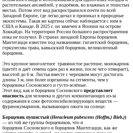
растительных ансамблей, у водоёмов, во влажных и тенистых
местах. Потом этот вид распространился почти по всей
Западной Европе, где легко дичал и проникал в природные
экосистемы. Такая же картина сейчас наблюдается с ним в
США и Канаде. В 2025 г. он замечен в Японии на острове
Хоккайдо. На территории России большого распространения
пока не получил. В странах западной Европы борщевик
Мантегацци известен под названиями: гигантский борщевик,
геркулесова трава, кавказский борщевик, великолепный
борщевик.
Это крупное многолетнее травянистое растение, монокарпик
(цветёт и даёт семена один раз в жизни, после чего отмирает),
высотой до 6 м. Листья вместе с черешком могут достигать
длины 3 м, они более изрезанны на сегменты, чем у
борщевика Сосновского и густо-зелёные.
Этот вид, как и борщевик Сосновского
представляет
опасность
для человека и других млекопитающих из-за
содержания в соке фотосенсибилизирующих веществ —
фуранокумаринов, вызывающих ожоги на солнце.
Борщевик пушистый (
Heracleum pubescens (Hoffm.) Bieb.)
)
— из той же группы борщевиков, что и
борщевик Сосновского и борщевик Мантегацци, как же