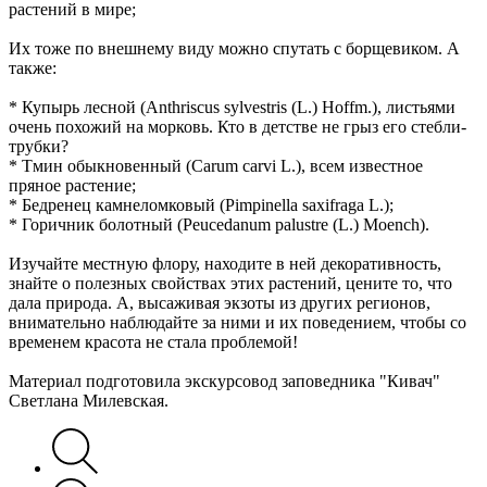
растений в мире;
Их тоже по внешнему виду можно спутать с борщевиком. А
также:
* Купырь лесной (Anthriscus sylvestris (L.) Hoffm.), листьями
очень похожий на морковь. Кто в детстве не грыз его стебли-
трубки?
* Тмин обыкновенный (Carum carvi L.), всем известное
пряное растение;
* Бедренец камнеломковый (Pimpinella saxifraga L.);
* Горичник болотный (Peucedanum palustre (L.) Moench).
Изучайте местную флору, находите в ней декоративность,
знайте о полезных свойствах этих растений, цените то, что
дала природа. А, высаживая экзоты из других регионов,
внимательно наблюдайте за ними и их поведением, чтобы со
временем красота не стала проблемой!
Материал подготовила экскурсовод заповедника "Кивач"
Светлана Милевская.