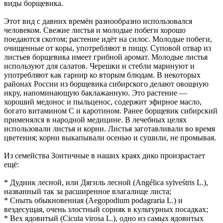
виды борщевика.
Этот вид с давних времён разнообразно использовался
человеком. Свежие листья и молодые побеги хорошо
поедаются скотом; растение идёт на силос. Молодые побеги,
очищенные от коры, употребляют в пищу. Суповой отвар из
листьев борщевика имеет грибной аромат. Молодые листья
используют для салатов. Черешки и стебли маринуют и
употребляют как гарнир ко вторым блюдам. В некоторых
районах России из борщевика сибирского делают овощную
икру, напоминающую баклажанную. Это растение —
хороший медонос и пыльценос, содержит эфирное масло,
богато витамином C и каротином. Ранее борщевик сибирский
применялся в народной медицине. В лечебных целях
использовали листья и корни. Листья заготавливали во время
цветения; корни выкапывали осенью и сушили, не промывая.
Из семейства Зонтичные в наших краях дико произрастает
ещё:
* Дудник лесной, или Дягиль лесной (Angélica sylveśtris L.),
названный так за расширенное влагалище листа;
* Сныть обыкновенная (Aegopodium podagraria L.) и
вездесущая, очень злостный сорняк в культурных посадках;
* Вех ядовитый (Cicuta virosa L.), одно из самых ядовитых