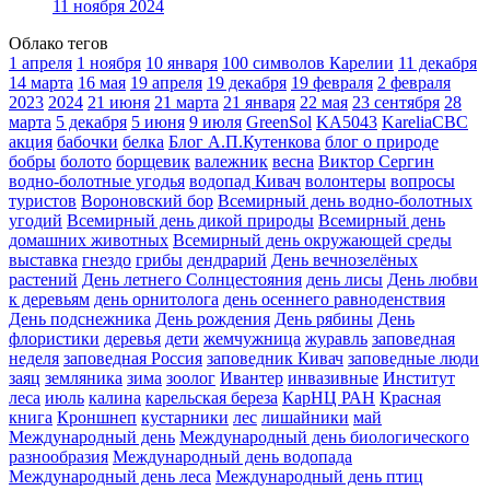
11 ноября 2024
Облако тегов
1 апреля
1 ноября
10 января
100 символов Карелии
11 декабря
14 марта
16 мая
19 апреля
19 декабря
19 февраля
2 февраля
2023
2024
21 июня
21 марта
21 января
22 мая
23 сентября
28
марта
5 декабря
5 июня
9 июля
GreenSol
KA5043
KareliaCBC
акция
бабочки
белка
Блог А.П.Кутенкова
блог о природе
бобры
болото
борщевик
валежник
весна
Виктор Сергин
водно-болотные угодья
водопад Кивач
волонтеры
вопросы
туристов
Вороновский бор
Всемирный день водно-болотных
угодий
Всемирный день дикой природы
Всемирный день
домашних животных
Всемирный день окружающей среды
выставка
гнездо
грибы
дендрарий
День вечнозелёных
растений
День летнего Солнцестояния
день лисы
День любви
к деревьям
день орнитолога
день осеннего равноденствия
День подснежника
День рождения
День рябины
День
флористики
деревья
дети
жемчужница
журавль
заповедная
неделя
заповедная Россия
заповедник Кивач
заповедные люди
заяц
земляника
зима
зоолог
Ивантер
инвазивные
Институт
леса
июль
калина
карельская береза
КарНЦ РАН
Красная
книга
Кроншнеп
кустарники
лес
лишайники
май
Международный день
Международный день биологического
разнообразия
Международный день водопада
Международный день леса
Международный день птиц