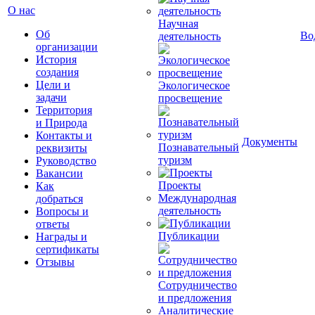
О нас
Научная
Об
Во
деятельность
организации
История
создания
Цели и
Экологическое
задачи
просвещение
Территория
и Природа
Контакты и
Документы
Познавательный
реквизиты
туризм
Руководство
Вакансии
Проекты
Как
Международная
добраться
деятельность
Вопросы и
ответы
Публикации
Награды и
сертификаты
Отзывы
Сотрудничество
и предложения
Аналитические