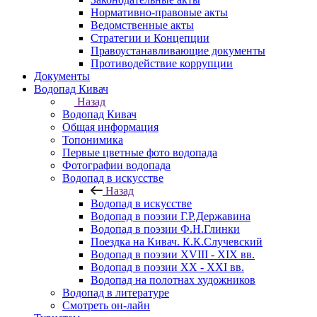
Нормативно-правовые акты
Ведомственные акты
Стратегии и Концепции
Правоустанавливающие документы
Противодействие коррупции
Документы
Водопад Кивач
Назад
Водопад Кивач
Общая информация
Топонимика
Первые цветные фото водопада
Фотографии водопада
Водопад в искусстве
Назад
Водопад в искусстве
Водопад в поэзии Г.Р.Державина
Водопад в поэзии Ф.Н.Глинки
Поездка на Кивач. К.К.Случевский
Водопад в поэзии XVIII - XIX вв.
Водопад в поэзии XX - XXI вв.
Водопад на полотнах художников
Водопад в литературе
Смотреть он-лайн