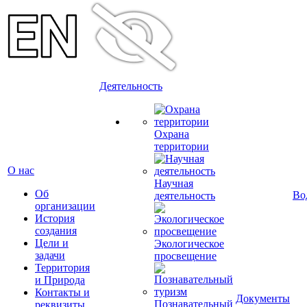
Деятельность
Охрана
территории
О нас
Научная
Об
Во
деятельность
организации
История
создания
Цели и
Экологическое
задачи
просвещение
Территория
и Природа
Контакты и
Документы
Познавательный
реквизиты