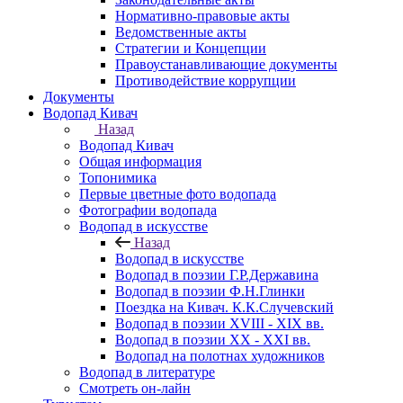
Нормативно-правовые акты
Ведомственные акты
Стратегии и Концепции
Правоустанавливающие документы
Противодействие коррупции
Документы
Водопад Кивач
Назад
Водопад Кивач
Общая информация
Топонимика
Первые цветные фото водопада
Фотографии водопада
Водопад в искусстве
Назад
Водопад в искусстве
Водопад в поэзии Г.Р.Державина
Водопад в поэзии Ф.Н.Глинки
Поездка на Кивач. К.К.Случевский
Водопад в поэзии XVIII - XIX вв.
Водопад в поэзии XX - XXI вв.
Водопад на полотнах художников
Водопад в литературе
Смотреть он-лайн