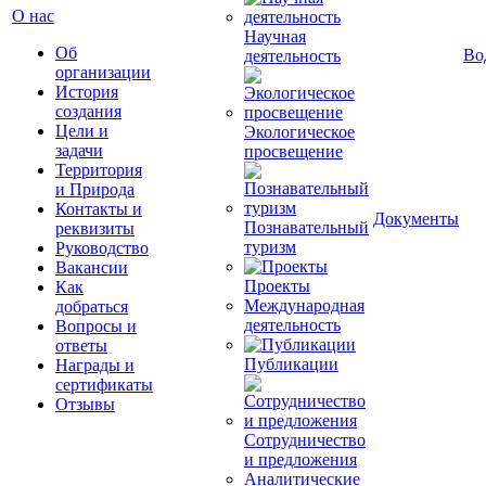
О нас
Научная
Об
Во
деятельность
организации
История
создания
Цели и
Экологическое
задачи
просвещение
Территория
и Природа
Контакты и
Документы
Познавательный
реквизиты
туризм
Руководство
Вакансии
Проекты
Как
Международная
добраться
деятельность
Вопросы и
ответы
Публикации
Награды и
сертификаты
Отзывы
Сотрудничество
и предложения
Аналитические