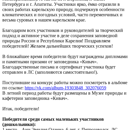
Петербурга и г. Апатиты. Участники ярко, ёмко отразили в
своих работах карельскую природу, подчеркнув особенности
климатических и погодных условий, часто переменчивых и
весьма суровых в нашем карельском крае.
Благодарим всех участников и руководителей за творческий
подход и активное участие в деле сохранения заповедной
природы России и Республики Карелия! Поздравляем
победителей! Желаем дальнейших творческих успехов!
В ближайшее время победители будут награждены дипломами
и памятными призами от заповедника «Кивач».
Благодарственные письма и сертификат участника будет
отправлен в ЛС (заполняются самостоятельно!).
Поступившие на конкурс работы можно посмотреть в альбоме
по ссылке:
https://vk.com/album-19303848_302076059
В летний период работы будут размещены в Музее природы и
кафетерии заповедника «Кивач».
Итак, победители!
Победители среди самых маленьких участников
(дошкольники):
1 место – Ани Эмилия Оланна, 6 лет. г. Петрозаводск, ДС