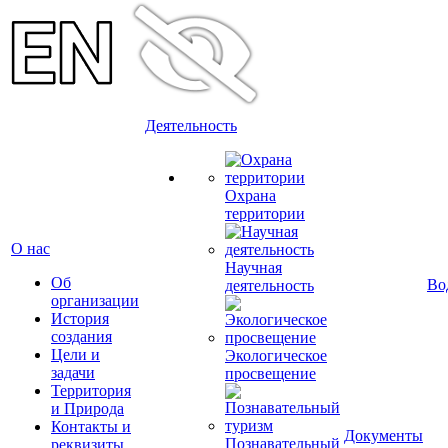
Деятельность
Охрана
территории
О нас
Научная
Об
Во
деятельность
организации
История
создания
Цели и
Экологическое
задачи
просвещение
Территория
и Природа
Контакты и
Документы
Познавательный
реквизиты