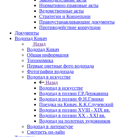
Нормативно-правовые акты
Ведомственные акты
Стратегии и Концепции
Правоустанавливающие документы
Противодействие коррупции
Документы
Водопад Кивач
Назад
Водопад Кивач
Общая информация
Топонимика
Первые цветные фото водопада
Фотографии водопада
Водопад в искусстве
Назад
Водопад в искусстве
Водопад в поэзии Г.Р.Державина
Водопад в поэзии Ф.Н.Глинки
Поездка на Кивач. К.К.Случевский
Водопад в поэзии XVIII - XIX вв.
Водопад в поэзии XX - XXI вв.
Водопад на полотнах художников
Водопад в литературе
Смотреть он-лайн