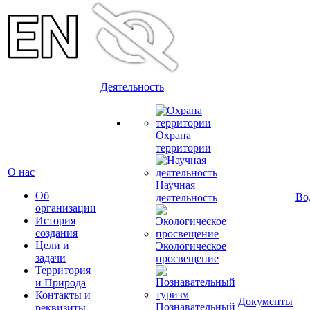
Деятельность
Охрана
территории
О нас
Научная
Об
Во
деятельность
организации
История
создания
Цели и
Экологическое
задачи
просвещение
Территория
и Природа
Контакты и
Документы
Познавательный
реквизиты