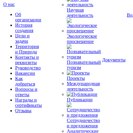
О нас
Научная
Об
Во
деятельность
организации
История
создания
Цели и
Экологическое
задачи
просвещение
Территория
и Природа
Контакты и
Документы
Познавательный
реквизиты
туризм
Руководство
Вакансии
Проекты
Как
Международная
добраться
деятельность
Вопросы и
ответы
Публикации
Награды и
сертификаты
Отзывы
Сотрудничество
и предложения
Аналитические