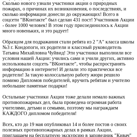
Сколько нового узнали участники акции о природных
пожарах, о причинах их возникновения, о последствиях, и
сколько информации донесли до окружающих! Всего в
соцсети "ВКонтакте" был сделан 431 пост! Участников Акции
- более 1000 человек! В этом году присоединилось к Акции
много новеньких, и это радует!
Образцом для подражания стали ребята из 2 "А" класса школы
№3 г. Кондопоги, их родители и классный руководитель
Татьяна Михайловна Чуйвид! Эти участники выполнили все
условия нашей Акции: учились сами и учили других, активно
использовали соцсеть "ВКонтакте", чтобы распространять
информацию в интернете! И делали это практически все
родители! За такую колоссальную работу жюри решило
помимо Дипломов победителей, вручить ребятам и учителю
небольшие памятные подарки!
Остальные участники Акции тоже делали немало важных
противопожарных дел, была проведена огромная работа
учителями, детьми и семьями, поэтому мы награждаем
КАЖДОГО дипломом победителя!
Всех, кто до 19 мая опубликовал 14 и более постов о своих
полезных противопожарных делах в рамках Акции,
приглашаем на бесплатную экскурсию в заповедник "Кивач"