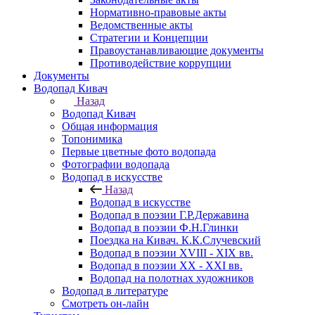
Нормативно-правовые акты
Ведомственные акты
Стратегии и Концепции
Правоустанавливающие документы
Противодействие коррупции
Документы
Водопад Кивач
Назад
Водопад Кивач
Общая информация
Топонимика
Первые цветные фото водопада
Фотографии водопада
Водопад в искусстве
Назад
Водопад в искусстве
Водопад в поэзии Г.Р.Державина
Водопад в поэзии Ф.Н.Глинки
Поездка на Кивач. К.К.Случевский
Водопад в поэзии XVIII - XIX вв.
Водопад в поэзии XX - XXI вв.
Водопад на полотнах художников
Водопад в литературе
Смотреть он-лайн