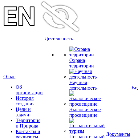
Деятельность
Охрана
территории
О нас
Научная
Об
Во
деятельность
организации
История
создания
Цели и
Экологическое
задачи
просвещение
Территория
и Природа
Контакты и
Документы
Познавательный
реквизиты