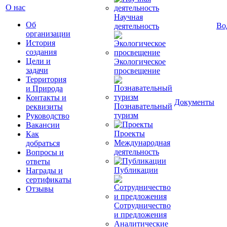
О нас
Научная
Об
Во
деятельность
организации
История
создания
Цели и
Экологическое
задачи
просвещение
Территория
и Природа
Контакты и
Документы
Познавательный
реквизиты
туризм
Руководство
Вакансии
Проекты
Как
Международная
добраться
деятельность
Вопросы и
ответы
Публикации
Награды и
сертификаты
Отзывы
Сотрудничество
и предложения
Аналитические