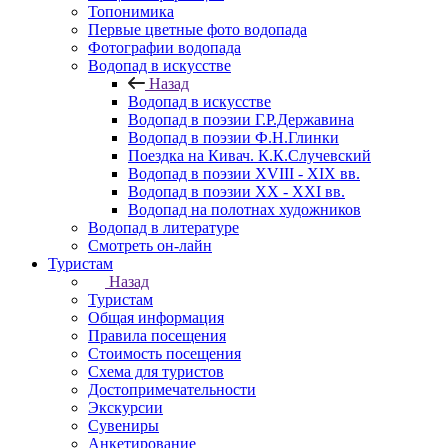
Топонимика
Первые цветные фото водопада
Фотографии водопада
Водопад в искусстве
Назад
Водопад в искусстве
Водопад в поэзии Г.Р.Державина
Водопад в поэзии Ф.Н.Глинки
Поездка на Кивач. К.К.Случевский
Водопад в поэзии XVIII - XIX вв.
Водопад в поэзии XX - XXI вв.
Водопад на полотнах художников
Водопад в литературе
Смотреть он-лайн
Туристам
Назад
Туристам
Общая информация
Правила посещения
Стоимость посещения
Схема для туристов
Достопримечательности
Экскурсии
Сувениры
Анкетирование