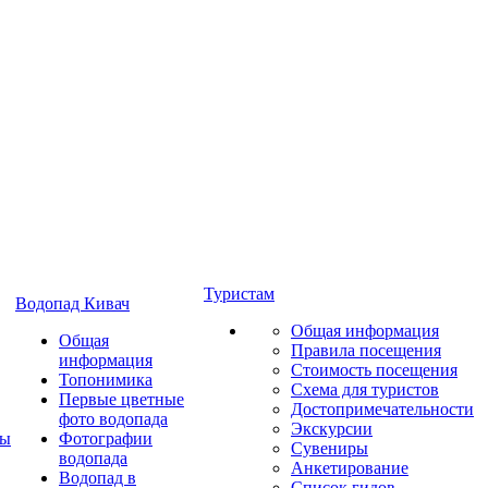
Туристам
Водопад Кивач
Общая информация
Общая
Правила посещения
информация
Стоимость посещения
Топонимика
Схема для туристов
Первые цветные
Достопримечательности
фото водопада
Экскурсии
ты
Фотографии
Сувениры
водопада
Анкетирование
Водопад в
Список гидов