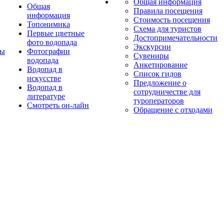
Общая информация
Общая
Правила посещения
информация
Стоимость посещения
Топонимика
Схема для туристов
Первые цветные
Достопримечательности
фото водопада
Экскурсии
ты
Фотографии
Сувениры
водопада
Анкетирование
Водопад в
Список гидов
искусстве
Предложение о
Водопад в
сотрудничестве для
литературе
туроператоров
Смотреть он-лайн
Обращение с отходами