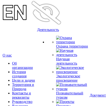
Деятельность
Охрана территории
О нас
Научная
Об
деятельность
организации
История
создания
Экологическое
Цели и задачи
просвещение
Территория и
Природа
Контакты и
Познавательный
Докумен
реквизиты
туризм
Руководство
Вакансии
Проекты