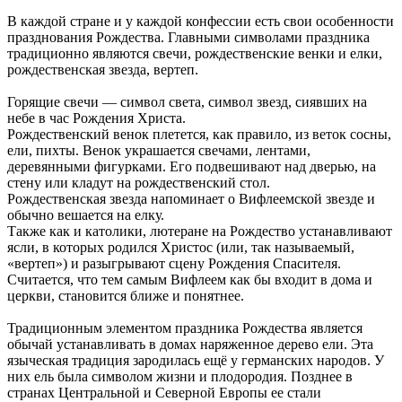
В каждой стране и у каждой конфессии есть свои особенности
празднования Рождества. Главными символами праздника
традиционно являются свечи, рождественские венки и елки,
рождественская звезда, вертеп.
Горящие свечи — символ света, символ звезд, сиявших на
небе в час Рождения Христа.
Рождественский венок плетется, как правило, из веток сосны,
ели, пихты. Венок украшается свечами, лентами,
деревянными фигурками. Его подвешивают над дверью, на
стену или кладут на рождественский стол.
Рождественская звезда напоминает о Вифлеемской звезде и
обычно вешается на елку.
Также как и католики, лютеране на Рождество устанавливают
ясли, в которых родился Христос (или, так называемый,
«вертеп») и разыгрывают сцену Рождения Спасителя.
Считается, что тем самым Вифлеем как бы входит в дома и
церкви, становится ближе и понятнее.
Традиционным элементом праздника Рождества является
обычай устанавливать в домах наряженное дерево ели. Эта
языческая традиция зародилась ещё у германских народов. У
них ель была символом жизни и плодородия. Позднее в
странах Центральной и Северной Европы ее стали