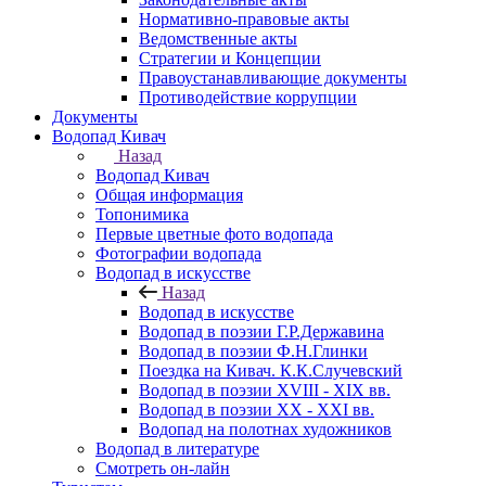
Нормативно-правовые акты
Ведомственные акты
Стратегии и Концепции
Правоустанавливающие документы
Противодействие коррупции
Документы
Водопад Кивач
Назад
Водопад Кивач
Общая информация
Топонимика
Первые цветные фото водопада
Фотографии водопада
Водопад в искусстве
Назад
Водопад в искусстве
Водопад в поэзии Г.Р.Державина
Водопад в поэзии Ф.Н.Глинки
Поездка на Кивач. К.К.Случевский
Водопад в поэзии XVIII - XIX вв.
Водопад в поэзии XX - XXI вв.
Водопад на полотнах художников
Водопад в литературе
Смотреть он-лайн