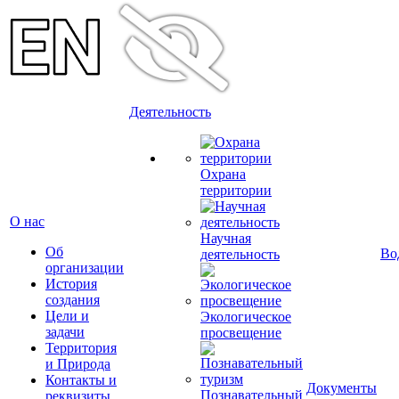
Деятельность
Охрана
территории
О нас
Научная
Об
Во
деятельность
организации
История
создания
Цели и
Экологическое
задачи
просвещение
Территория
и Природа
Контакты и
Документы
Познавательный
реквизиты