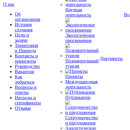
О нас
Научная
Об
Во
деятельность
организации
История
создания
Цели и
Экологическое
задачи
просвещение
Территория
и Природа
Контакты и
Документы
Познавательный
реквизиты
туризм
Руководство
Вакансии
Проекты
Как
Международная
добраться
деятельность
Вопросы и
ответы
Публикации
Награды и
сертификаты
Отзывы
Сотрудничество
и предложения
Аналитические