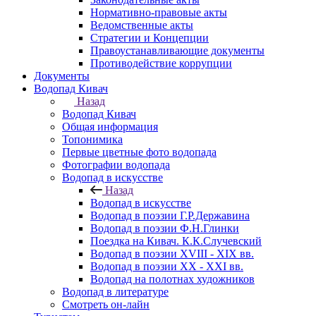
Нормативно-правовые акты
Ведомственные акты
Стратегии и Концепции
Правоустанавливающие документы
Противодействие коррупции
Документы
Водопад Кивач
Назад
Водопад Кивач
Общая информация
Топонимика
Первые цветные фото водопада
Фотографии водопада
Водопад в искусстве
Назад
Водопад в искусстве
Водопад в поэзии Г.Р.Державина
Водопад в поэзии Ф.Н.Глинки
Поездка на Кивач. К.К.Случевский
Водопад в поэзии XVIII - XIX вв.
Водопад в поэзии XX - XXI вв.
Водопад на полотнах художников
Водопад в литературе
Смотреть он-лайн