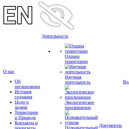
Деятельность
Охрана
территории
О нас
Научная
Об
Во
деятельность
организации
История
создания
Цели и
Экологическое
задачи
просвещение
Территория
и Природа
Контакты и
Документы
Познавательный
реквизиты