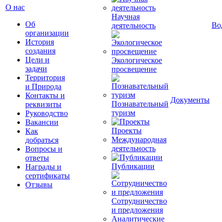
О нас
Научная
Об
Во
деятельность
организации
История
создания
Цели и
Экологическое
задачи
просвещение
Территория
и Природа
Контакты и
Документы
Познавательный
реквизиты
туризм
Руководство
Вакансии
Проекты
Как
Международная
добраться
деятельность
Вопросы и
ответы
Публикации
Награды и
сертификаты
Отзывы
Сотрудничество
и предложения
Аналитические