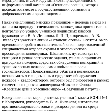
мероприятия. В 2019 году мы вновь присоединились к
информационной кампании «Останови огонь!», которая
проводится вместе с государственными органами и
добровольческими организациями.
Накануне длинных майских праздников – периода выезда на
дачи и на природу – специалисты заповедника пригласили на
центральную усадьбу учащихся подшефных классов
(руководители В. А. Липакова, Л. П. Прохоренкова, А. В.
Зуева) для участия в акции «Останови огонь!». Ребятам было
предложено пройти познавательный квест, подготовленный
специалистами отделов охраны и экологического
просвещения заповедника. Школьники, путешествуя по
станциям и решая логические задания, узнали о причинах
природных пожаров, средствах обнаружения возгораний и
тушения лесных пожаров, сами побывали в роли
госинспекторов. Предоставилась ребятам и возможность
познакомиться с современным средством обнаружения
пожаров - квадрокоптером, который был приобретен в рамках
совместного проекта заповедника «Кивач» и Фонда
«Красивые дети в красивом мире» «Воздушный патруль».
Воодушевившись мероприятием, ученики 1 класса (СОШ №1
г. Кондопоги, руководитель В. А. Липакова) изготовили
противопожарные листовки и распространили их среди
учащихся параллельных классов.