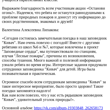
Выражаем благодарность всем участникам акции «Останови
огонь!». Надеемся, что ребята не останутся равнодушными к
проблеме природных пожаров и донесут эту информацию до
своих родственников, знакомых и друзей!
Валентина Алексеевна Липакова:
«Сегодня состоялась замечательная поездка в наш заповедник
"Кивач". Нам очень повезло с погодой! Вместе с другими
ребятами из школ №6 и №7, которые вовлечены в проект
"Заповедные сердца", мы путешествовали по станциям,
изучая "Лесные пожары", причины их возникновения,
способы тушения. Много важной и полезной информации
узнали ребята во время игры. Интересные задания придумали
сотрудники заповедника "Кивач" для детей. Игра была
познавательная и практическая.
Огромное спасибо всем сотрудникам заповедника "Кивач" за
такое интересное мероприятие, было просто здорово! Такие
поездки запомнятся надолго!
Как нам всем повезло, что у нас есть рядышком заповедник
"Кивач", удивительный уголок природы!».
Основной альбом:
https://vk.com/album-19303848_262658173