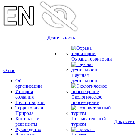
Деятельность
Охрана территории
О нас
Научная
Об
деятельность
организации
История
создания
Экологическое
Цели и задачи
просвещение
Территория и
Природа
Контакты и
Познавательный
Докумен
реквизиты
туризм
Руководство
Вакансии
Проекты