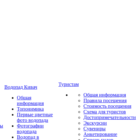
Туристам
Водопад Кивач
Общая информация
Общая
Правила посещения
информация
Стоимость посещения
Топонимика
Схема для туристов
Первые цветные
Достопримечательности
фото водопада
Экскурсии
ты
Фотографии
Сувениры
водопада
Анкетирование
Водопад в
Список гидов