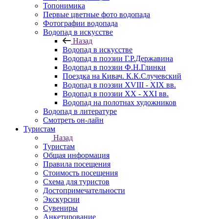
Топонимика
Первые цветные фото водопада
Фотографии водопада
Водопад в искусстве
Назад
Водопад в искусстве
Водопад в поэзии Г.Р.Державина
Водопад в поэзии Ф.Н.Глинки
Поездка на Кивач. К.К.Случевский
Водопад в поэзии XVIII - XIX вв.
Водопад в поэзии XX - XXI вв.
Водопад на полотнах художников
Водопад в литературе
Смотреть он-лайн
Туристам
Назад
Туристам
Общая информация
Правила посещения
Стоимость посещения
Схема для туристов
Достопримечательности
Экскурсии
Сувениры
Анкетирование