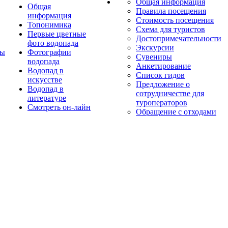
Общая информация
Общая
Правила посещения
информация
Стоимость посещения
Топонимика
Схема для туристов
Первые цветные
Достопримечательности
фото водопада
Экскурсии
ты
Фотографии
Сувениры
водопада
Анкетирование
Водопад в
Список гидов
искусстве
Предложение о
Водопад в
сотрудничестве для
литературе
туроператоров
Смотреть он-лайн
Обращение с отходами