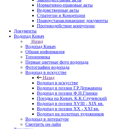
Нормативно-правовые акты
Ведомственные акты
Стратегии и Концепции
Правоустанавливающие документы
Противодействие коррупции
Документы
Водопад Кивач
Назад
Водопад Кивач
Общая информация
Топонимика
Первые цветные фото водопада
Фотографии водопада
Водопад в искусстве
Назад
Водопад в искусстве
Водопад в поэзии Г.Р.Державина
Водопад в поэзии Ф.Н.Глинки
Поездка на Кивач. К.К.Случевский
Водопад в поэзии XVIII - XIX вв.
Водопад в поэзии XX - XXI вв.
Водопад на полотнах художников
Водопад в литературе
Смотреть он-лайн