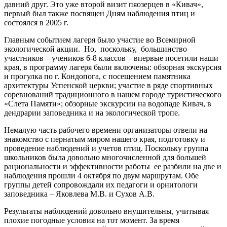
давний друг. Это уже второй визит пяозерцев в «Кивач»,
первый был также посвящен Дням наблюдения птиц и
состоялся в 2005 г.
Главным событием лагеря было участие во Всемирной
экологической акции. Но, поскольку, большинство
участников – учеников 6-8 классов – впервые посетили наши
края, в программу лагеря были включены: обзорная экскурсия
и прогулка по г. Кондопога, с посещением памятника
архитектуры Успенской церкви; участие в ряде спортивных
соревнований традиционного в нашем городе туристического
«Слета Памяти»; обзорные экскурсии на водопаде Кивач, в
дендрарии заповедника и на экологической тропе.
Немалую часть рабочего времени организаторы отвели на
знакомство с пернатым миром нашего края, подготовку и
проведение наблюдений и учетов птиц. Поскольку группа
школьников была довольно многочисленной для большей
рациональности и эффективности работы ее разбили на две и
наблюдения прошли 4 октября по двум маршрутам. Обе
группы детей сопровождали их педагоги и орнитологи
заповедника – Яковлева М.В. и Сухов А.В.
Результаты наблюдений довольно внушительны, учитывая
плохие погодные условия на тот момент. За время