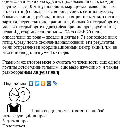
орнитологических экскурсий, продолжавшихся в каждой
группе 1 час 10 минут на обоих маршрутах выявлено - 18
видов птиц (сорока, серая ворона, сойка, синица пухляк,
большая синица, рябчик, пищуха, свиристель, чиж, снегирь,
зарянка, перепелятник, крапивник, большой пестрый дятел,
малый пестрый дятел, дрозд-белобровик, дрозд-рябинник,
певчий дрозд) численностью – 128 особей; 29 птиц
определены до рода – дрозды и дятлы и 7 неопределенных
птиц. Сразу после окончания наблюдений эти результаты
были отправлены в координационный центр акции, т.к. ее
итоги подводились уже 4 октября.
Главным же итогом можно считать увлеченность еще одной
группы детей удивительным, еще мало изученным и таким
разнообразным
Миром птиц
.
Поделиться
Наши специалисты ответят на любой
интересующий вопрос
Задать вопрос
Поделиться