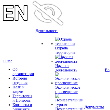
Деятельность
Охрана
территории
О нас
Научная
Об
Во
деятельность
организации
История
создания
Цели и
Экологическое
задачи
просвещение
Территория
и Природа
Контакты и
Документы
Познавательный
реквизиты