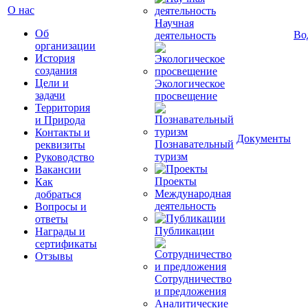
О нас
Научная
Об
Во
деятельность
организации
История
создания
Цели и
Экологическое
задачи
просвещение
Территория
и Природа
Контакты и
Документы
Познавательный
реквизиты
туризм
Руководство
Вакансии
Проекты
Как
Международная
добраться
деятельность
Вопросы и
ответы
Публикации
Награды и
сертификаты
Отзывы
Сотрудничество
и предложения
Аналитические