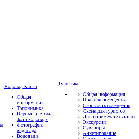
Туристам
Водопад Кивач
Общая информация
Общая
Правила посещения
информация
Стоимость посещения
Топонимика
Схема для туристов
Первые цветные
Достопримечательности
фото водопада
Экскурсии
ты
Фотографии
Сувениры
водопада
Анкетирование
Водопад в
Список гидов