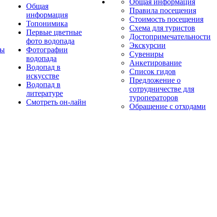
Общая информация
Общая
Правила посещения
информация
Стоимость посещения
Топонимика
Схема для туристов
Первые цветные
Достопримечательности
фото водопада
Экскурсии
ты
Фотографии
Сувениры
водопада
Анкетирование
Водопад в
Список гидов
искусстве
Предложение о
Водопад в
сотрудничестве для
литературе
туроператоров
Смотреть он-лайн
Обращение с отходами