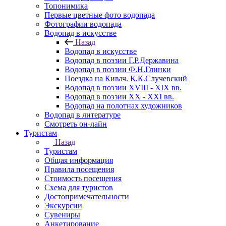
Топонимика
Первые цветные фото водопада
Фотографии водопада
Водопад в искусстве
Назад
Водопад в искусстве
Водопад в поэзии Г.Р.Державина
Водопад в поэзии Ф.Н.Глинки
Поездка на Кивач. К.К.Случевский
Водопад в поэзии XVIII - XIX вв.
Водопад в поэзии XX - XXI вв.
Водопад на полотнах художников
Водопад в литературе
Смотреть он-лайн
Туристам
Назад
Туристам
Общая информация
Правила посещения
Стоимость посещения
Схема для туристов
Достопримечательности
Экскурсии
Сувениры
Анкетирование