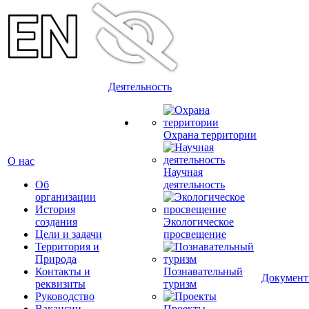
Деятельность
Охрана территории
О нас
Научная
Об
деятельность
организации
История
создания
Экологическое
Цели и задачи
просвещение
Территория и
Природа
Контакты и
Познавательный
Докумен
реквизиты
туризм
Руководство
Вакансии
Проекты