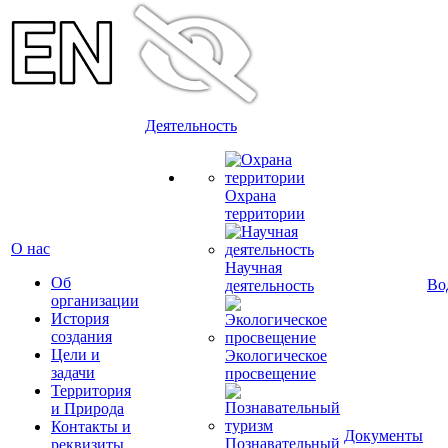
Деятельность
Охрана
территории
О нас
Научная
Об
Во
деятельность
организации
История
создания
Цели и
Экологическое
задачи
просвещение
Территория
и Природа
Контакты и
Документы
Познавательный
реквизиты