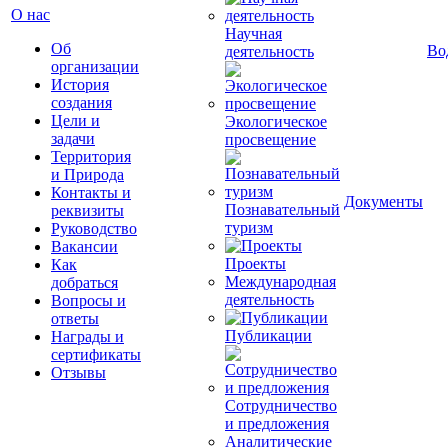
О нас
Научная
Об
Во
деятельность
организации
История
создания
Цели и
Экологическое
задачи
просвещение
Территория
и Природа
Контакты и
Документы
Познавательный
реквизиты
туризм
Руководство
Вакансии
Проекты
Как
Международная
добраться
деятельность
Вопросы и
ответы
Публикации
Награды и
сертификаты
Отзывы
Сотрудничество
и предложения
Аналитические