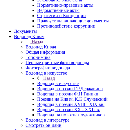
Нормативно-правовые акты
Ведомственные акты
Стратегии и Концепции
Правоустанавливающие документы
Противодействие коррупции
Документы
Водопад Кивач
Назад
Водопад Кивач
Общая информация
Топонимика
Первые цветные фото водопада
Фотографии водопада
Водопад в искусстве
Назад
Водопад в искусстве
Водопад в поэзии Г.Р.Державина
Водопад в поэзии Ф.Н.Глинки
Поездка на Кивач. К.К.Случевский
Водопад в поэзии XVIII - XIX вв.
Водопад в поэзии XX - XXI вв.
Водопад на полотнах художников
Водопад в литературе
Смотреть он-лайн