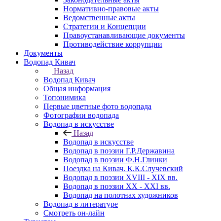
Нормативно-правовые акты
Ведомственные акты
Стратегии и Концепции
Правоустанавливающие документы
Противодействие коррупции
Документы
Водопад Кивач
Назад
Водопад Кивач
Общая информация
Топонимика
Первые цветные фото водопада
Фотографии водопада
Водопад в искусстве
Назад
Водопад в искусстве
Водопад в поэзии Г.Р.Державина
Водопад в поэзии Ф.Н.Глинки
Поездка на Кивач. К.К.Случевский
Водопад в поэзии XVIII - XIX вв.
Водопад в поэзии XX - XXI вв.
Водопад на полотнах художников
Водопад в литературе
Смотреть он-лайн