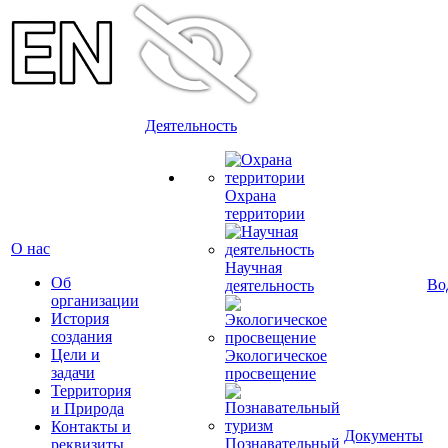
Деятельность
Охрана
территории
О нас
Научная
Об
Во
деятельность
организации
История
создания
Цели и
Экологическое
задачи
просвещение
Территория
и Природа
Контакты и
Документы
Познавательный
реквизиты