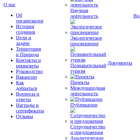
О нас
Научная
Об
Во
деятельность
организации
История
создания
Цели и
Экологическое
задачи
просвещение
Территория
и Природа
Контакты и
Документы
Познавательный
реквизиты
туризм
Руководство
Вакансии
Проекты
Как
Международная
добраться
деятельность
Вопросы и
ответы
Публикации
Награды и
сертификаты
Отзывы
Сотрудничество
и предложения
Аналитические