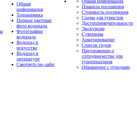
Общая информация
Общая
Правила посещения
информация
Стоимость посещения
Топонимика
Схема для туристов
Первые цветные
Достопримечательности
фото водопада
Экскурсии
ты
Фотографии
Сувениры
водопада
Анкетирование
Водопад в
Список гидов
искусстве
Предложение о
Водопад в
сотрудничестве для
литературе
туроператоров
Смотреть он-лайн
Обращение с отходами