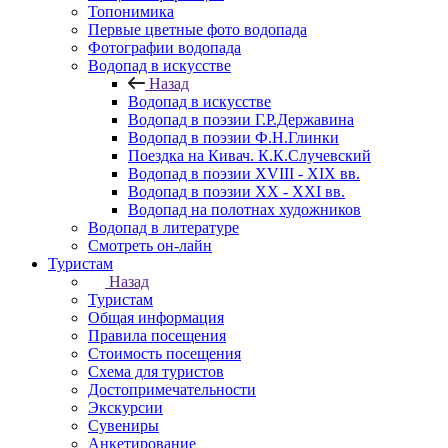
Топонимика
Первые цветные фото водопада
Фотографии водопада
Водопад в искусстве
Назад
Водопад в искусстве
Водопад в поэзии Г.Р.Державина
Водопад в поэзии Ф.Н.Глинки
Поездка на Кивач. К.К.Случевский
Водопад в поэзии XVIII - XIX вв.
Водопад в поэзии XX - XXI вв.
Водопад на полотнах художников
Водопад в литературе
Смотреть он-лайн
Туристам
Назад
Туристам
Общая информация
Правила посещения
Стоимость посещения
Схема для туристов
Достопримечательности
Экскурсии
Сувениры
Анкетирование