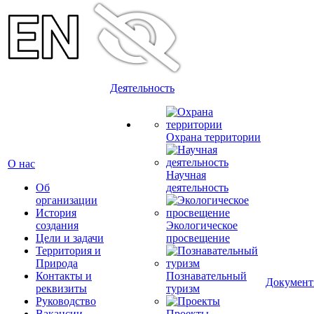
Деятельность
Охрана территории
О нас
Научная
Об
деятельность
организации
История
создания
Экологическое
Цели и задачи
просвещение
Территория и
Природа
Контакты и
Познавательный
Докумен
реквизиты
туризм
Руководство
Вакансии
Проекты