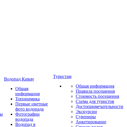
Туристам
Водопад Кивач
Общая информация
Общая
Правила посещения
информация
Стоимость посещения
Топонимика
Схема для туристов
Первые цветные
Достопримечательности
фото водопада
Экскурсии
ты
Фотографии
Сувениры
водопада
Анкетирование
Водопад в
Список гидов