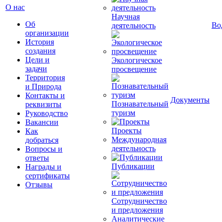
О нас
Научная
Об
Во
деятельность
организации
История
создания
Цели и
Экологическое
задачи
просвещение
Территория
и Природа
Контакты и
Документы
Познавательный
реквизиты
туризм
Руководство
Вакансии
Проекты
Как
Международная
добраться
деятельность
Вопросы и
ответы
Публикации
Награды и
сертификаты
Отзывы
Сотрудничество
и предложения
Аналитические