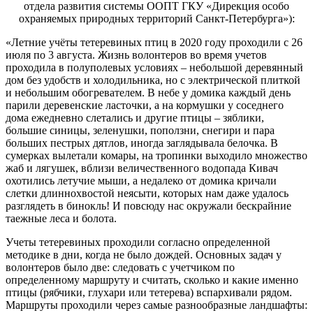
отдела развития системы ООПТ ГКУ «Дирекция особо
охраняемых природных территорий Санкт-Петербурга»):
«Летние учёты тетеревиных птиц в 2020 году проходили с 26
июля по 3 августа. Жизнь волонтеров во время учетов
проходила в полуполевых условиях – небольшой деревянный
дом без удобств и холодильника, но с электрической плиткой
и небольшим обогревателем. В небе у домика каждый день
парили деревенские ласточки, а на кормушки у соседнего
дома ежедневно слетались и другие птицы – зяблики,
большие синицы, зеленушки, поползни, снегири и пара
больших пестрых дятлов, иногда заглядывала белочка. В
сумерках вылетали комары, на тропинки выходило множество
жаб и лягушек, вблизи величественного водопада Кивач
охотились летучие мыши, а недалеко от домика кричали
слетки длиннохвостой неясыти, которых нам даже удалось
разглядеть в бинокль! И повсюду нас окружали бескрайние
таежные леса и болота.
Учеты тетеревиных проходили согласно определенной
методике в дни, когда не было дождей. Основных задач у
волонтеров было две: следовать с учетчиком по
определенному маршруту и считать, сколько и какие именно
птицы (рябчики, глухари или тетерева) вспархивали рядом.
Маршруты проходили через самые разнообразные ландшафты: