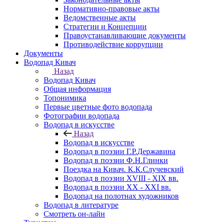
Нормативно-правовые акты
Ведомственные акты
Стратегии и Концепции
Правоустанавливающие документы
Противодействие коррупции
Документы
Водопад Кивач
Назад
Водопад Кивач
Общая информация
Топонимика
Первые цветные фото водопада
Фотографии водопада
Водопад в искусстве
Назад
Водопад в искусстве
Водопад в поэзии Г.Р.Державина
Водопад в поэзии Ф.Н.Глинки
Поездка на Кивач. К.К.Случевский
Водопад в поэзии XVIII - XIX вв.
Водопад в поэзии XX - XXI вв.
Водопад на полотнах художников
Водопад в литературе
Смотреть он-лайн