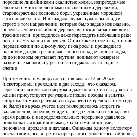
поросшие лишайниками скалистые холмы, непроходимые
ельники с многочисленными поваленными деревьями,
старовозрастные сосновые боры, украшенные морошкой
сфагновые болота. И в каждом случае нужно было идти
строго в том направлении, которые было задано изначально,
перелезая через погибшие деревья, вытаскивая застрявшие в
трясине ноги, приходилось даже переходить небольшие реки
по стволам упавших деревьев. Стоит также отметить, что при
передвижении по дикому лесу из-за росы и прошедшего
накануне дождя в резиновые сапоги попадает много воды,
лицо и волосы окутывает паутина, донимают комары и
различные мошки, а у рек и озер поджидают голодные
слепни.
Протяженность маршрутов составляла от 12 до 20 км
(некоторые мы проходили в два захода), что оказалось
серьезной физической нагрузкой даже для тех из нас, у кого в
жизни присутствуют регулярные пешие походы и занятия
спортом. Помимо рябчиков и глухарей (тетеревов в этом году
не было) во время учетов нам также довелось встретить
вальдшнепов, осоедов, увидеть гнезда чеглока и скопы, а во
время редких и непродолжительных перерывов удавалось
полюбоваться крапивниками, хохлатыми синицами,
пеночками, дроздами и дятлами. Однажды одному волонтеру
посчастливилось встретить прекрасного маленького зайчонка,