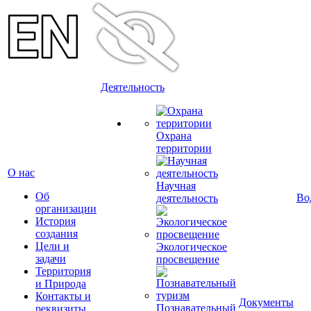
Деятельность
Охрана
территории
О нас
Научная
Об
Во
деятельность
организации
История
создания
Цели и
Экологическое
задачи
просвещение
Территория
и Природа
Контакты и
Документы
Познавательный
реквизиты