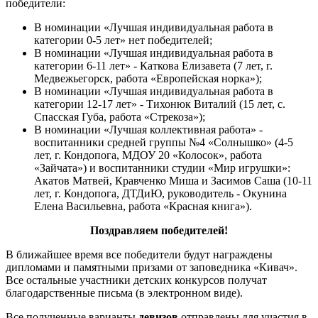
победители:
В номинации «Лучшая индивидуальная работа в
категории 0-5 лет» нет победителей;
В номинации «Лучшая индивидуальная работа в
категории 6-11 лет» - Каткова Елизавета (7 лет, г.
Медвежьегорск, работа «Европейская норка»);
В номинации «Лучшая индивидуальная работа в
категории 12-17 лет» - Тихонюк Виталий (15 лет, с.
Спасская Губа, работа «Стрекоза»);
В номинации «Лучшая коллективная работа» -
воспитанники средней группы №4 «Солнышко» (4-5
лет, г. Кондопога, МДОУ 20 «Колосок», работа
«Зайчата») и воспитанники студии «Мир игрушки»:
Акатов Матвей, Кравченко Миша и Засимов Саша (10-11
лет, г. Кондопога, ДТДиЮ, руководитель - Окунина
Елена Васильевна, работа «Красная книга»).
Поздравляем победителей!
В ближайшее время все победители будут награждены
дипломами и памятными призами от заповедника «Кивач».
Все остальные участники детских конкурсов получат
благодарственные письма (в электронном виде).
Все полученные варианты
девизов
отправлены для участия в