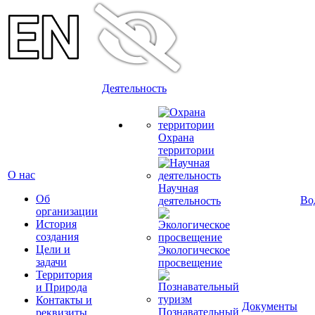
Деятельность
Охрана
территории
О нас
Научная
Об
Во
деятельность
организации
История
создания
Цели и
Экологическое
задачи
просвещение
Территория
и Природа
Контакты и
Документы
Познавательный
реквизиты