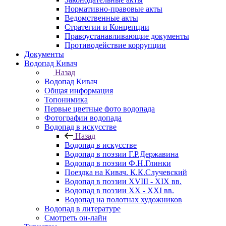
Нормативно-правовые акты
Ведомственные акты
Стратегии и Концепции
Правоустанавливающие документы
Противодействие коррупции
Документы
Водопад Кивач
Назад
Водопад Кивач
Общая информация
Топонимика
Первые цветные фото водопада
Фотографии водопада
Водопад в искусстве
Назад
Водопад в искусстве
Водопад в поэзии Г.Р.Державина
Водопад в поэзии Ф.Н.Глинки
Поездка на Кивач. К.К.Случевский
Водопад в поэзии XVIII - XIX вв.
Водопад в поэзии XX - XXI вв.
Водопад на полотнах художников
Водопад в литературе
Смотреть он-лайн