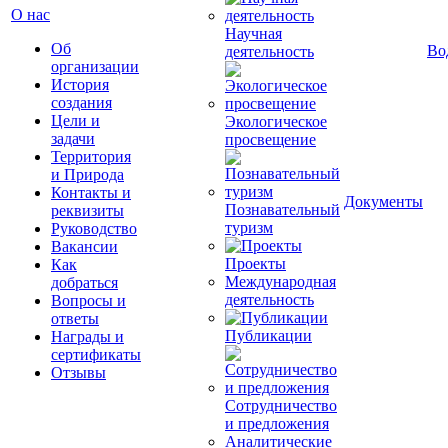
О нас
Научная
Об
Во
деятельность
организации
История
создания
Цели и
Экологическое
задачи
просвещение
Территория
и Природа
Контакты и
Документы
Познавательный
реквизиты
туризм
Руководство
Вакансии
Проекты
Как
Международная
добраться
деятельность
Вопросы и
ответы
Публикации
Награды и
сертификаты
Отзывы
Сотрудничество
и предложения
Аналитические