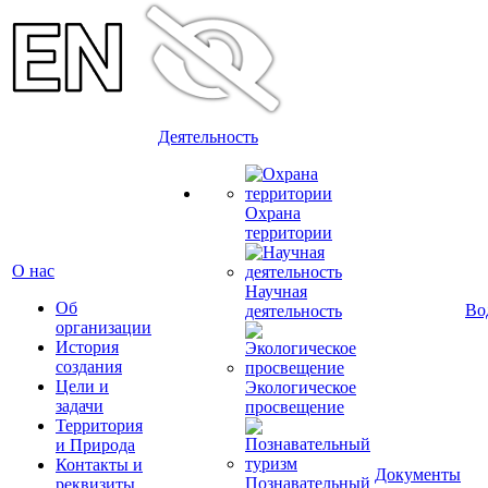
Деятельность
Охрана
территории
О нас
Научная
Об
Во
деятельность
организации
История
создания
Цели и
Экологическое
задачи
просвещение
Территория
и Природа
Контакты и
Документы
Познавательный
реквизиты