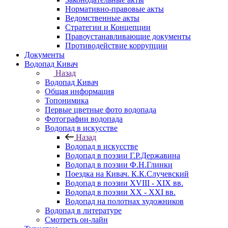
Нормативно-правовые акты
Ведомственные акты
Стратегии и Концепции
Правоустанавливающие документы
Противодействие коррупции
Документы
Водопад Кивач
Назад
Водопад Кивач
Общая информация
Топонимика
Первые цветные фото водопада
Фотографии водопада
Водопад в искусстве
Назад
Водопад в искусстве
Водопад в поэзии Г.Р.Державина
Водопад в поэзии Ф.Н.Глинки
Поездка на Кивач. К.К.Случевский
Водопад в поэзии XVIII - XIX вв.
Водопад в поэзии XX - XXI вв.
Водопад на полотнах художников
Водопад в литературе
Смотреть он-лайн