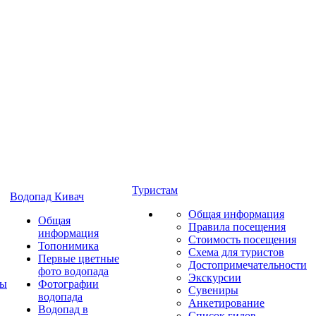
Туристам
Водопад Кивач
Общая информация
Общая
Правила посещения
информация
Стоимость посещения
Топонимика
Схема для туристов
Первые цветные
Достопримечательности
фото водопада
Экскурсии
ты
Фотографии
Сувениры
водопада
Анкетирование
Водопад в
Список гидов