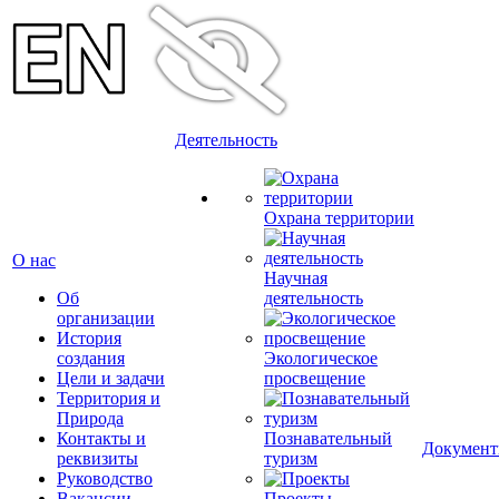
Деятельность
Охрана территории
О нас
Научная
Об
деятельность
организации
История
создания
Экологическое
Цели и задачи
просвещение
Территория и
Природа
Контакты и
Познавательный
Докумен
реквизиты
туризм
Руководство
Вакансии
Проекты