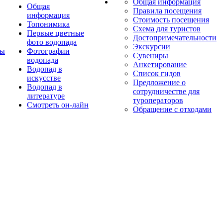
Общая информация
Общая
Правила посещения
информация
Стоимость посещения
Топонимика
Схема для туристов
Первые цветные
Достопримечательности
фото водопада
Экскурсии
ты
Фотографии
Сувениры
водопада
Анкетирование
Водопад в
Список гидов
искусстве
Предложение о
Водопад в
сотрудничестве для
литературе
туроператоров
Смотреть он-лайн
Обращение с отходами