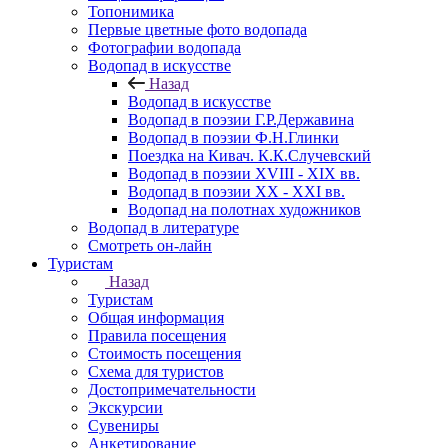
Топонимика
Первые цветные фото водопада
Фотографии водопада
Водопад в искусстве
Назад
Водопад в искусстве
Водопад в поэзии Г.Р.Державина
Водопад в поэзии Ф.Н.Глинки
Поездка на Кивач. К.К.Случевский
Водопад в поэзии XVIII - XIX вв.
Водопад в поэзии XX - XXI вв.
Водопад на полотнах художников
Водопад в литературе
Смотреть он-лайн
Туристам
Назад
Туристам
Общая информация
Правила посещения
Стоимость посещения
Схема для туристов
Достопримечательности
Экскурсии
Сувениры
Анкетирование