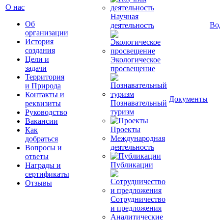
О нас
Научная
Об
Во
деятельность
организации
История
создания
Цели и
Экологическое
задачи
просвещение
Территория
и Природа
Контакты и
Документы
Познавательный
реквизиты
туризм
Руководство
Вакансии
Проекты
Как
Международная
добраться
деятельность
Вопросы и
ответы
Публикации
Награды и
сертификаты
Отзывы
Сотрудничество
и предложения
Аналитические