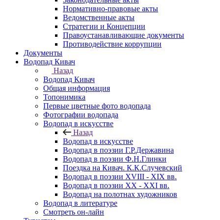
Нормативно-правовые акты
Ведомственные акты
Стратегии и Концепции
Правоустанавливающие документы
Противодействие коррупции
Документы
Водопад Кивач
Назад
Водопад Кивач
Общая информация
Топонимика
Первые цветные фото водопада
Фотографии водопада
Водопад в искусстве
Назад
Водопад в искусстве
Водопад в поэзии Г.Р.Державина
Водопад в поэзии Ф.Н.Глинки
Поездка на Кивач. К.К.Случевский
Водопад в поэзии XVIII - XIX вв.
Водопад в поэзии XX - XXI вв.
Водопад на полотнах художников
Водопад в литературе
Смотреть он-лайн