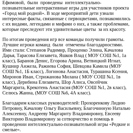
Ефимовой, были проведены интеллектуально-
познавательные интерактивные игры для участников проекта
«Город мой родной». В ходе мероприятий дети узнали
интересные факты, связанные с первоцветами, познакомились
с их видами, легендами и мифами о них, а также проблемами,
которые преследуют эти удивительные цветы за их красоту.
По итогам проведения игр все команды получили грамоты.
Лучшие игроки команд были отмечены благодарностями.
Ими стали: Степанов Радимир, Проценко Элина, Качалова
Дарья, Тарасова Елизавета, Яшков Влад ( МОУ СОШ №1, 1а
класс), Баранов Денис, Егорова Арина, Ветвицкий Игнат,
Кушнир Анжела, Ражиева София, Шевцова Камила (МОУ
СОШ №1, 1Б класс), Логинова Анастасия, Турашина Ксения,
Миронов Иван, Стрижанова Милана ( МОУ СОШ №1, 1в
класс), Дерибина Елизавета, Шор Алиса, Овсейчик
Маргарита, Крекотень Анастасия (МОУ СОШ №1, 2в класс),
Селюсь Жанна, (МОУ СОШ №6, 4А класс).
Благодарим классных руководителей: Прохоренкову Лидию
Петровну, Качалову Ольгу Васильевну, Благочинную Наталью
Алексеевну, Андрееву Маргариту Владимировну, Евсееву
Викторию Владимировну за сотворчество и помощь в
проведении интеллектуально-познавательной игры «Редкие и
смелые».