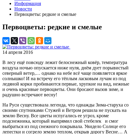
Информация
Новости
Первоцветы: редкие и смелые
Первоцветы: редкие и смелые
14 апреля 2016
В лесу ещё повсюду лежит белоснежный ковёр, температура
воздуха ночью опускается ниже нуля, днём дует порывистый
северный ветер,… однако на небе всё чаще появляется яркое
солнышко! И на встречу его тёплым ласковым лучам из под
ледяной корки пробиваются первые, хрупкие на вид, нежные
и очень красивые первоцветы. Они бросают вызов зиме, и
радушно встречают весну!
На Руси существовала легенда, что однажды Зима-старуха со
своими спутниками Стужей и Ветром решила не пускать на
землю Весну. Все цветы испугались ее угроз, кроме
подснежника, который выпрямил свой стебелек и смог
выбраться из под снежного покрывала. Увидело Солнце его
лепестки и согрело землю теплом, открыв дорогу Весне… А