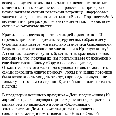
вслед за подснежником на проталинах появились золотые
монетки мать-и-мачехи, небесная пролеска, на пригорках
нежно закивала своими головками ветреница. Фарфоровые
чашечки ландыша нежно зашептали: «Весна! Пора цвести!» А
весенний пострел раскрыл мохнатые лепестки, показав всем
свои нежно-голубые цветки.
Красота первоцветов привлекает людей с давних пор. И
стремясь принести в дом атмосферу весны, собрав в лесу
букетики этих цветов, мы невольно становятся браконьерами.
Ведь многие из первоцветов уже попали в Красную книгу!…
А если вам захочется купить букетик этих красивых цветов,
вспомните, что, покупая их, вы подталкиваете браконьеров к
еще более масштабному сбору в последующие годы.
Откажитесь от этого маленького удовольствия, помогая тем
самым сохранить живую природу. Чтобы и у наших потомков
была возможность увидеть это чудо природы вживую, а не
только узнать о нем со страниц Красной книги или из сказок
и легенд.
В преддверии весеннего праздника – День подснежника (19
апреля), с целью популяризации сохранения первоцветов, в
рамках республиканского проекта «Экомозаика»,
специалистами Дома творчества детей и юношества,
совместно с методистом заповедника «Кивач» Ольгой