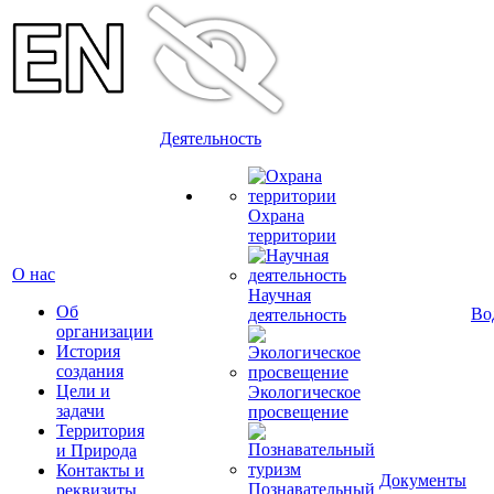
Деятельность
Охрана
территории
О нас
Научная
Об
Во
деятельность
организации
История
создания
Цели и
Экологическое
задачи
просвещение
Территория
и Природа
Контакты и
Документы
Познавательный
реквизиты