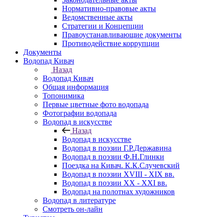
Нормативно-правовые акты
Ведомственные акты
Стратегии и Концепции
Правоустанавливающие документы
Противодействие коррупции
Документы
Водопад Кивач
Назад
Водопад Кивач
Общая информация
Топонимика
Первые цветные фото водопада
Фотографии водопада
Водопад в искусстве
Назад
Водопад в искусстве
Водопад в поэзии Г.Р.Державина
Водопад в поэзии Ф.Н.Глинки
Поездка на Кивач. К.К.Случевский
Водопад в поэзии XVIII - XIX вв.
Водопад в поэзии XX - XXI вв.
Водопад на полотнах художников
Водопад в литературе
Смотреть он-лайн