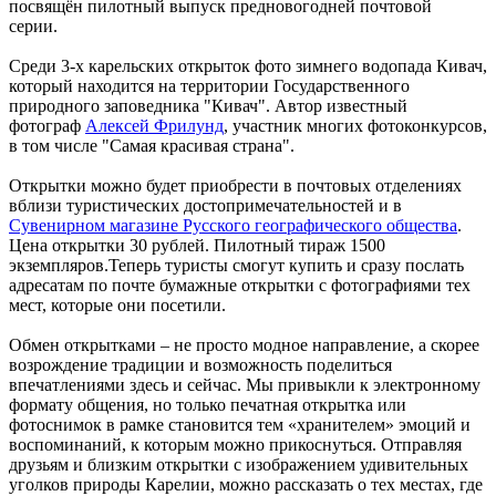
посвящён пилотный выпуск предновогодней почтовой
серии.
Среди 3-х карельских открыток фото зимнего водопада Кивач,
который находится на территории Государственного
природного заповедника "Кивач". Автор известный
фотограф
Алексей Фрилунд
, участник многих фотоконкурсов,
в том числе "Самая красивая страна".
Открытки можно будет приобрести в почтовых отделениях
вблизи туристических достопримечательностей и в
Сувенирном магазине Русского географического общества
.
Цена открытки 30 рублей. Пилотный тираж 1500
экземпляров.Теперь туристы смогут купить и сразу послать
адресатам по почте бумажные открытки с фотографиями тех
мест, которые они посетили.
Обмен открытками – не просто модное направление, а скорее
возрождение традиции и возможность поделиться
впечатлениями здесь и сейчас. Мы привыкли к электронному
формату общения, но только печатная открытка или
фотоснимок в рамке становится тем «хранителем» эмоций и
воспоминаний, к которым можно прикоснуться. Отправляя
друзьям и близким открытки с изображением удивительных
уголков природы Карелии, можно рассказать о тех местах, где