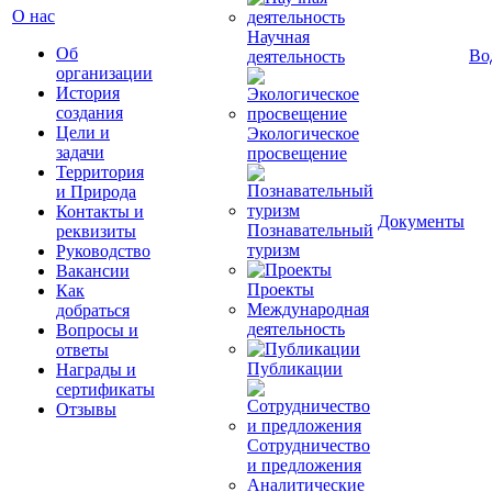
О нас
Научная
Об
Во
деятельность
организации
История
создания
Цели и
Экологическое
задачи
просвещение
Территория
и Природа
Контакты и
Документы
Познавательный
реквизиты
туризм
Руководство
Вакансии
Проекты
Как
Международная
добраться
деятельность
Вопросы и
ответы
Публикации
Награды и
сертификаты
Отзывы
Сотрудничество
и предложения
Аналитические