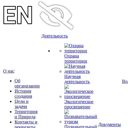
Деятельность
Охрана
территории
О нас
Научная
Об
Во
деятельность
организации
История
создания
Цели и
Экологическое
задачи
просвещение
Территория
и Природа
Контакты и
Документы
Познавательный
реквизиты