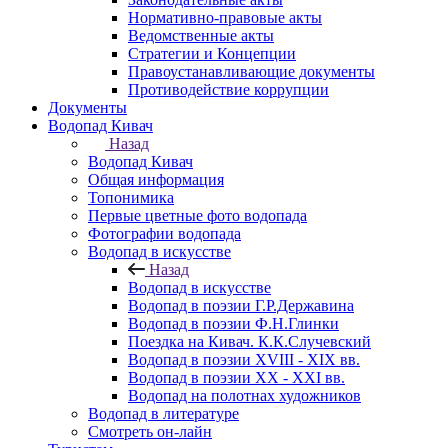
Нормативно-правовые акты
Ведомственные акты
Стратегии и Концепции
Правоустанавливающие документы
Противодействие коррупции
Документы
Водопад Кивач
Назад
Водопад Кивач
Общая информация
Топонимика
Первые цветные фото водопада
Фотографии водопада
Водопад в искусстве
Назад
Водопад в искусстве
Водопад в поэзии Г.Р.Державина
Водопад в поэзии Ф.Н.Глинки
Поездка на Кивач. К.К.Случевский
Водопад в поэзии XVIII - XIX вв.
Водопад в поэзии XX - XXI вв.
Водопад на полотнах художников
Водопад в литературе
Смотреть он-лайн