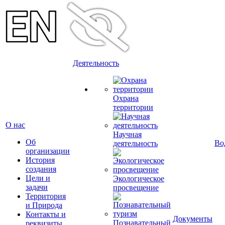
Деятельность
Охрана
территории
О нас
Научная
Об
Во
деятельность
организации
История
создания
Цели и
Экологическое
задачи
просвещение
Территория
и Природа
Контакты и
Документы
Познавательный
реквизиты