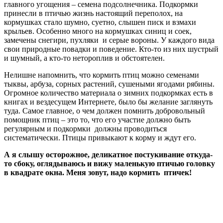
главного угощения – семена подсолнечника. Подкормки
принесли в птичью жизнь настоящий переполох, на
кормушках стало шумно, суетно, слышен писк и взмахи
крыльев. Особенно много на кормушках синиц и соек,
замечены снегири, пухляки и серые вороны. У каждого вида
свои природные повадки и поведение. Кто-то из них шустрый
и шумный, а кто-то нетороплив и обстоятелен.
Нелишне напомнить, что кормить птиц можно семенами
тыквы, арбуза, сорных растений, сушеными ягодами рябины.
Огромное количество материала о зимних подкормках есть в
книгах и вездесущем Интернете, было бы желание заглянуть
туда. Самое главное, о чем должен помнить добровольный
помощник птиц – это то, что его участие должно быть
регулярным и подкормки должны проводиться
систематически. Птицы привыкают к корму и ждут его.
А я слышу осторожное, деликатное постукивание откуда-
то сбоку, оглядываюсь и вижу маленькую птичью головку
в квадрате окна. Меня зовут, надо кормить птичек!