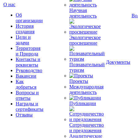
О нас
Научная
Об
Во
деятельность
организации
История
создания
Цели и
Экологическое
задачи
просвещение
Территория
и Природа
Контакты и
Документы
Познавательный
реквизиты
туризм
Руководство
Вакансии
Проекты
Как
Международная
добраться
деятельность
Вопросы и
ответы
Публикации
Награды и
сертификаты
Отзывы
Сотрудничество
и предложения
Аналитические