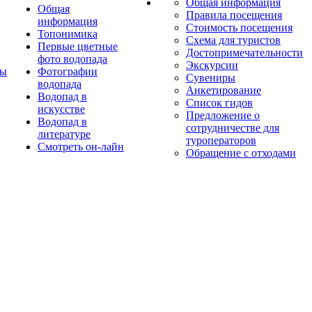
Общая информация
Общая
Правила посещения
информация
Стоимость посещения
Топонимика
Схема для туристов
Первые цветные
Достопримечательности
фото водопада
Экскурсии
ты
Фотографии
Сувениры
водопада
Анкетирование
Водопад в
Список гидов
искусстве
Предложение о
Водопад в
сотрудничестве для
литературе
туроператоров
Смотреть он-лайн
Обращение с отходами