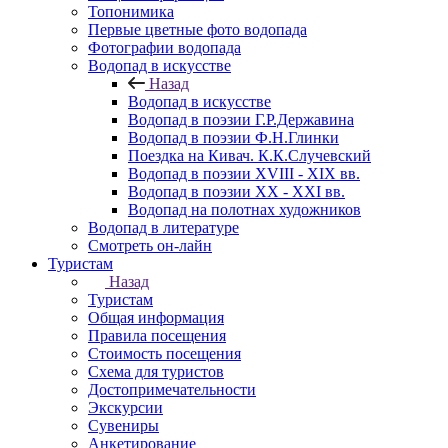
Топонимика
Первые цветные фото водопада
Фотографии водопада
Водопад в искусстве
Назад
Водопад в искусстве
Водопад в поэзии Г.Р.Державина
Водопад в поэзии Ф.Н.Глинки
Поездка на Кивач. К.К.Случевский
Водопад в поэзии XVIII - XIX вв.
Водопад в поэзии XX - XXI вв.
Водопад на полотнах художников
Водопад в литературе
Смотреть он-лайн
Туристам
Назад
Туристам
Общая информация
Правила посещения
Стоимость посещения
Схема для туристов
Достопримечательности
Экскурсии
Сувениры
Анкетирование