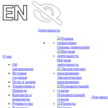
Деятельность
Охрана территории
О нас
Научная
Об
деятельность
организации
История
создания
Экологическое
Цели и задачи
просвещение
Территория и
Природа
Контакты и
Познавательный
Докумен
реквизиты
туризм
Руководство
Вакансии
Проекты