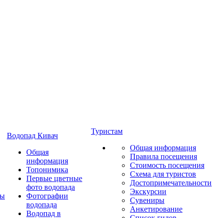
Туристам
Водопад Кивач
Общая информация
Общая
Правила посещения
информация
Стоимость посещения
Топонимика
Схема для туристов
Первые цветные
Достопримечательности
фото водопада
Экскурсии
ты
Фотографии
Сувениры
водопада
Анкетирование
Водопад в
Список гидов