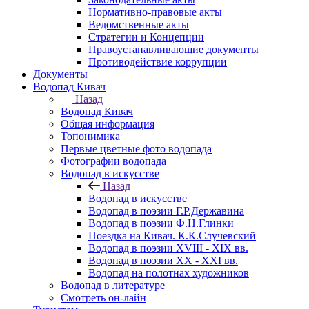
Нормативно-правовые акты
Ведомственные акты
Стратегии и Концепции
Правоустанавливающие документы
Противодействие коррупции
Документы
Водопад Кивач
Назад
Водопад Кивач
Общая информация
Топонимика
Первые цветные фото водопада
Фотографии водопада
Водопад в искусстве
Назад
Водопад в искусстве
Водопад в поэзии Г.Р.Державина
Водопад в поэзии Ф.Н.Глинки
Поездка на Кивач. К.К.Случевский
Водопад в поэзии XVIII - XIX вв.
Водопад в поэзии XX - XXI вв.
Водопад на полотнах художников
Водопад в литературе
Смотреть он-лайн