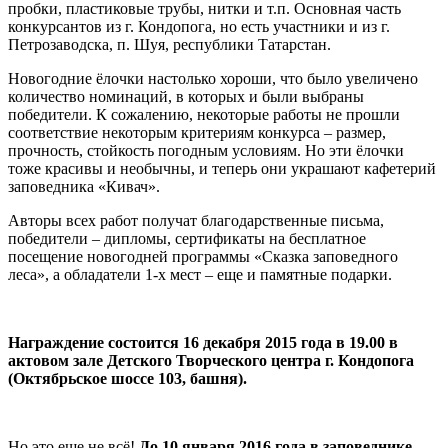
пробки, пластиковые трубы, нитки и т.п. Основная часть
конкурсантов из г. Кондопога, но есть участники и из г.
Петрозаводска, п. Шуя, республики Татарстан.
Новогодние ёлочки настолько хороши, что было увеличено
количество номинаций, в которых и были выбраны
победители. К сожалению, некоторые работы не прошли
соответствие некоторым критериям конкурса – размер,
прочность, стойкость погодным условиям. Но эти ёлочки
тоже красивы и необычны, и теперь они украшают кафетерий
заповедника «Кивач».
Авторы всех работ получат благодарственные письма,
победители – дипломы, сертификаты на бесплатное
посещение новогодней программы «Сказка заповедного
леса», а обладатели 1-х мест – еще и памятные подарки.
Награждение состоится 16 декабря 2015 года в 19.00 в
актовом зале Детского Творческого центра г. Кондопога
(Октябрьское шоссе 103, башня).
Но это еще не всё!
До 10 января 2016 года в заповеднике