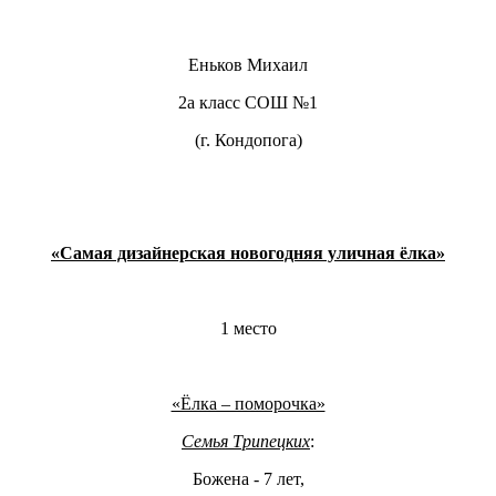
Еньков Михаил
2а класс СОШ №1
(г. Кондопога)
«Самая дизайнерская новогодняя уличная ёлка»
1 место
«Ёлка – поморочка»
Семья Трипецких
:
Божена - 7 лет,