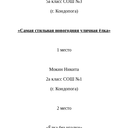
5а класс СОШ №3
(г. Кондопога)
«Самая стильная новогодняя уличная ёлка»
1 место
Мокин Никита
2а класс СОШ №1
(г. Кондопога)
2 место
«Ёлка без иголки»