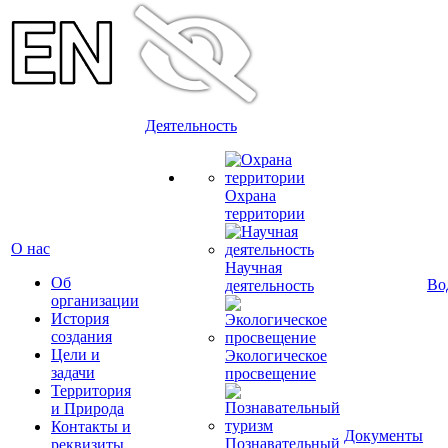
Деятельность
Охрана
территории
О нас
Научная
Об
Во
деятельность
организации
История
создания
Цели и
Экологическое
задачи
просвещение
Территория
и Природа
Контакты и
Документы
Познавательный
реквизиты