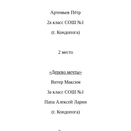
Артемьев Пётр
2а класс СОШ №1
(г. Кондопога)
2 место
«Дерево мечты»
Витер Максим
3а класс СОШ №1
Папа Алексей Ларин
(г. Кондопога)