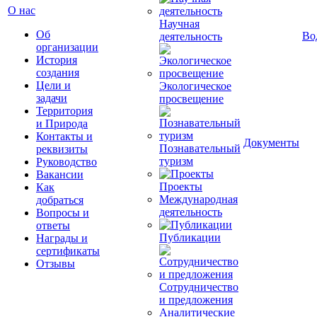
О нас
Научная
Об
Во
деятельность
организации
История
создания
Цели и
Экологическое
задачи
просвещение
Территория
и Природа
Контакты и
Документы
Познавательный
реквизиты
туризм
Руководство
Вакансии
Проекты
Как
Международная
добраться
деятельность
Вопросы и
ответы
Публикации
Награды и
сертификаты
Отзывы
Сотрудничество
и предложения
Аналитические