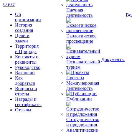
О нас
Научная
Об
Во
деятельность
организации
История
создания
Цели и
Экологическое
задачи
просвещение
Территория
и Природа
Контакты и
Документы
Познавательный
реквизиты
туризм
Руководство
Вакансии
Проекты
Как
Международная
добраться
деятельность
Вопросы и
ответы
Публикации
Награды и
сертификаты
Отзывы
Сотрудничество
и предложения
Аналитические