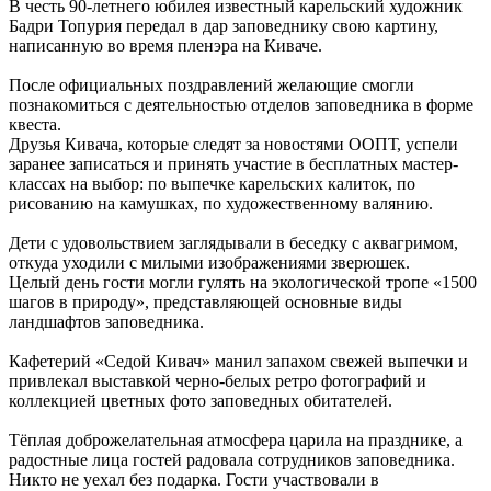
В честь 90-летнего юбилея известный карельский художник
Бадри Топурия передал в дар заповеднику свою картину,
написанную во время пленэра на Киваче.
После официальных поздравлений желающие смогли
познакомиться с деятельностью отделов заповедника в форме
квеста.
Друзья Кивача, которые следят за новостями ООПТ, успели
заранее записаться и принять участие в бесплатных мастер-
классах на выбор: по выпечке карельских калиток, по
рисованию на камушках, по художественному валянию.
Дети с удовольствием заглядывали в беседку с аквагримом,
откуда уходили с милыми изображениями зверюшек.
Целый день гости могли гулять на экологической тропе «1500
шагов в природу», представляющей основные виды
ландшафтов заповедника.
Кафетерий «Седой Кивач» манил запахом свежей выпечки и
привлекал выставкой черно-белых ретро фотографий и
коллекцией цветных фото заповедных обитателей.
Тёплая доброжелательная атмосфера царила на празднике, а
радостные лица гостей радовала сотрудников заповедника.
Никто не уехал без подарка. Гости участвовали в