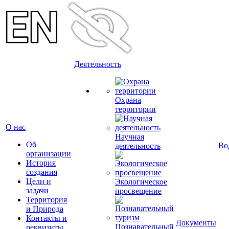
Деятельность
Охрана
территории
О нас
Научная
Об
Во
деятельность
организации
История
создания
Цели и
Экологическое
задачи
просвещение
Территория
и Природа
Контакты и
Документы
Познавательный
реквизиты