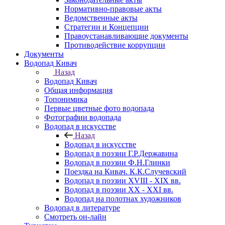
Нормативно-правовые акты
Ведомственные акты
Стратегии и Концепции
Правоустанавливающие документы
Противодействие коррупции
Документы
Водопад Кивач
Назад
Водопад Кивач
Общая информация
Топонимика
Первые цветные фото водопада
Фотографии водопада
Водопад в искусстве
Назад
Водопад в искусстве
Водопад в поэзии Г.Р.Державина
Водопад в поэзии Ф.Н.Глинки
Поездка на Кивач. К.К.Случевский
Водопад в поэзии XVIII - XIX вв.
Водопад в поэзии XX - XXI вв.
Водопад на полотнах художников
Водопад в литературе
Смотреть он-лайн