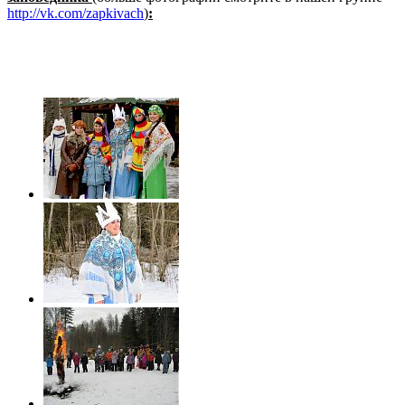
http://vk.com/zapkivach
)
: