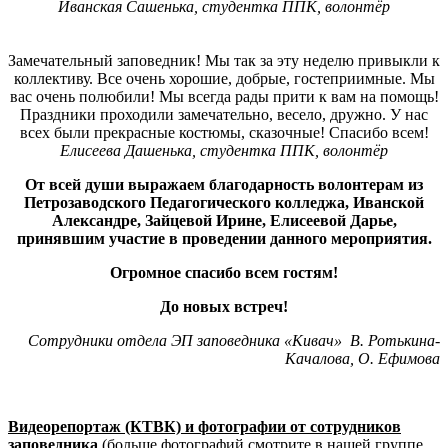
Иванская Сашенька, студентка ППК, волонтёр
Замечательный заповедник! Мы так за эту неделю привыкли к
коллективу. Все очень хорошие, добрые, гостеприимные. Мы
вас очень полюбили! Мы всегда рады прити к вам на помощь!
Праздники проходили замечательно, весело, дружно. У нас
всех были прекрасные костюмы, сказочные! Спасибо всем!
Елисеева Дашенька, студентка ППК, волонтёр
От всей души выражаем благодарность волонтерам из
Петрозаводского Педагогического колледжа, Иванской
Александре, Зайцевой Ирине, Елисеевой Дарье,
принявшим участие в проведении данного мероприятия.
Огромное спасибо всем гостям!
До новых встреч!
Сотрудники отдела ЭП заповедника «Кивач» В. Ротькина-
Качалова, О. Ефимова
Видеорепортаж (КТВК) и фотографии от сотрудников
заповедника
(больше фотографий смотрите в нашей группе