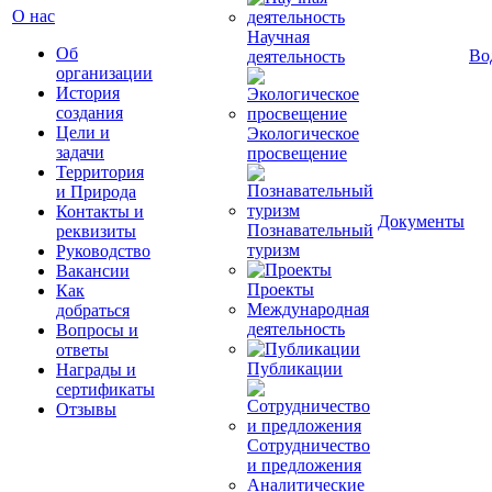
О нас
Научная
Об
Во
деятельность
организации
История
создания
Цели и
Экологическое
задачи
просвещение
Территория
и Природа
Контакты и
Документы
Познавательный
реквизиты
туризм
Руководство
Вакансии
Проекты
Как
Международная
добраться
деятельность
Вопросы и
ответы
Публикации
Награды и
сертификаты
Отзывы
Сотрудничество
и предложения
Аналитические