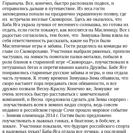
Горыныча. Все, конечно, быстро распознали подвох, и
отправились дальше в путешествие. Из леса гости
заповедника попали на празднично украшенную поляну, где
их встречали веселые Скоморохи. Здесь же оказалось, что
Баба Яга украла лучики от весеннего солнышка, но готова их
отдать, если гости покажут, как веселятся на Масленицу. Все с
радостью согласились, тем более, что Зимушка-Зима взяла на
себя ответственность рассказать, какие на Руси были
Масленичные игры и забавы. Гости разделись на команды во
главе со Скоморохами. Участники выбрали ряженых, пропели
частушки, на ловкость помотали палки-моталки, побыли в
роли блинов в старинной игре «Сковорода», поучаствовали в
петушиных бегах и перетягивании каната Дружбы. Бабе Яге
понравились старинные русские забавы и игры, и она отдала
часть лучиков. К этому времени Зимушка-Зима объявила, что
скоро настанет пора передавать свои обязанности, и все
дружно позвали Весну-Красну. Конечно же, Зимушке не
очень хотелось быстро расставаться с замечательной
компанией, и Весна предложила сделать для Зимы сюрприз -
поучаствовать всем в зимних видах спорта, ведь совсем
недавно в российском городе Сочи прошло мировое событие
– Зимняя олимпиада 2014 г. Гостям было предложено
поучаствовать в лыжных гонках, в биатлоне, в бобслее, в
хоккее. Участники показали, что будущее российского спорта
в надежных руках! Баба-Яга отдала все лучики, а последний