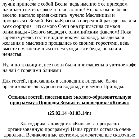
лучик принесла с собой Весна, ведь именно с ее приходом
начинает светить яркое теплое солнце! Но, как бы не было
весело, настало время сжигать чучело Масленицы и
прощаться с Зимой. Весна-Красна в очередной раз сделала для
всех сюрприз – из самого Сочи она пригласила символ
олимпиады - Белого медведя с олимпийским факелом! Пока
горело чучело, гости водили вокруг хоровод, загадывали
желания и мысленно прощались со своими горестями, ведь
вместе с масленичным огнем уходят все беды, печали и
ненастья!
Ну, и по традиции, все гости были приглашены в уютное кафе
на чай с горячими блинами!
Для гостей, приехавших в заповедник впервые, были
организованы экскурсии на водопад и в музей Природы.
Отзывы гостей, посетивших
эколого-образовательную
программу «Проводы Зимы» в заповеднике «Кивач»
(25.02.14 -01.03.14г.)
Благодарим заповедник «Кивач» за прекрасно
организованную программу! Наша группа осталась очень
довольна. Великолепные костюмы, замечательные сказочные