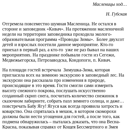
Масленицы ход…
Н. Губская
Отгремела повсеместно шумная Масленица. Не остался в
стороне и заповедник «Кивач». На протяжении масленичной
недели на территории заповедника проходила эколого-
образовательная программа «Проводы Зимы». Более двухсот
детей и взрослых посетили данное мероприятие. Кто-то
приехал в первый раз, а кто-то уже не раз бывал на наших
мероприятиях. На празднике побывали гости из Сегежи,
Медвежьегорска, Петрозаводска, Кондопоги, п. Кивач.
На площади гостей встречала Зимушка-Зима, которая
пригласила всех на зимнюю экскурсию в заповедный лес. На
экскурсии она рассказала про изменения в природе,
происходящие в это время. Гости смогли сами измерить
высоту снежного покрова, послушать искусственно
созданный скрип снега, посчитать количество снежинок в
сказочном лабиринте, собрать пазл зимнего солнца, и даже…
повстречать Бабу Ягу! Ягуся как всегда проявила хитрость и
коварство. Она спряталась в мешок, в котором скоморохи
должны были нести угощения для гостей, а после того, как
подмена обнаружилась – пыталась доказать, что она Весна-
Красна, показывая справку от Кощея Бессмертного и Змея