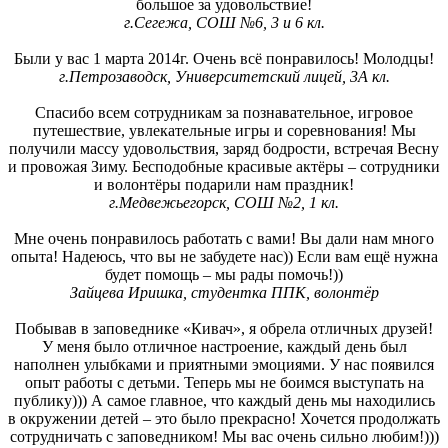
большое за удовольствие!
г.Сегежа, СОШ №6, 3 и 6 кл.
Были у вас 1 марта 2014г. Очень всё понравилось! Молодцы!
г.Петрозаводск, Университетский лицей, 3А кл.
Спасибо всем сотрудникам за познавательное, игровое
путешествие, увлекательные игры и соревнования! Мы
получили массу удовольствия, заряд бодрости, встречая Весну
и провожая Зиму. Бесподобные красивые актёры – сотрудники
и волонтёры подарили нам праздник!
г.Медвежьегорск, СОШ №2, 1 кл.
Мне очень понравилось работать с вами! Вы дали нам много
опыта! Надеюсь, что вы не забудете нас)) Если вам ещё нужна
будет помощь – мы рады помочь!))
Зайцева Иришка, студентка ППК, волонтёр
Побывав в заповеднике «Кивач», я обрела отличных друзей!
У меня было отличное настроение, каждый день был
наполнен улыбками и приятными эмоциями. У нас появился
опыт работы с детьми. Теперь мы не боимся выступать на
публику))) А самое главное, что каждый день мы находились
в окружении детей – это было прекрасно! Хочется продолжать
сотрудничать с заповедником! Мы вас очень сильно любим!)))