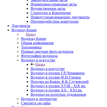
Нормативно-правовые акты
Ведомственные акты
Стратегии и Концепции
Правоустанавливающие документы
Противодействие коррупции
Документы
Водопад Кивач
Назад
Водопад Кивач
Общая информация
Топонимика
Первые цветные фото водопада
Фотографии водопада
Водопад в искусстве
Назад
Водопад в искусстве
Водопад в поэзии Г.Р.Державина
Водопад в поэзии Ф.Н.Глинки
Поездка на Кивач. К.К.Случевский
Водопад в поэзии XVIII - XIX вв.
Водопад в поэзии XX - XXI вв.
Водопад на полотнах художников
Водопад в литературе
Смотреть он-лайн