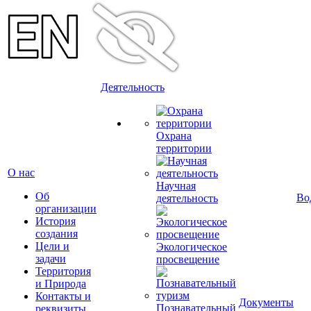
Деятельность
Охрана
территории
О нас
Научная
Об
Во
деятельность
организации
История
создания
Цели и
Экологическое
задачи
просвещение
Территория
и Природа
Контакты и
Документы
Познавательный
реквизиты