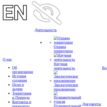
Деятельность
Охрана
территории
О нас
Научная
Об
Во
деятельность
организации
История
создания
Цели и
Экологическое
задачи
просвещение
Территория
и Природа
Контакты и
Документы
Познавательный
реквизиты