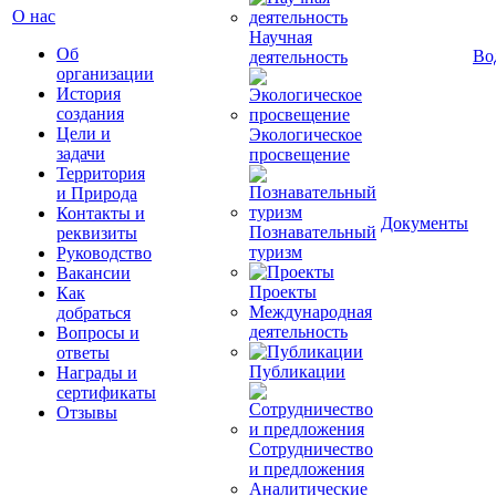
О нас
Научная
Об
Во
деятельность
организации
История
создания
Цели и
Экологическое
задачи
просвещение
Территория
и Природа
Контакты и
Документы
Познавательный
реквизиты
туризм
Руководство
Вакансии
Проекты
Как
Международная
добраться
деятельность
Вопросы и
ответы
Публикации
Награды и
сертификаты
Отзывы
Сотрудничество
и предложения
Аналитические