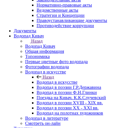
Нормативно-правовые акты
Ведомственные акты
Стратегии и Концепции
Правоустанавливающие документы
Противодействие коррупции
Документы
Водопад Кивач
Назад
Водопад Кивач
Общая информация
Топонимика
Первые цветные фото водопада
Фотографии водопада
Водопад в искусстве
Назад
Водопад в искусстве
Водопад в поэзии Г.Р.Державина
Водопад в поэзии Ф.Н.Глинки
Поездка на Кивач. К.К.Случевский
Водопад в поэзии XVIII - XIX вв.
Водопад в поэзии XX - XXI вв.
Водопад на полотнах художников
Водопад в литературе
Смотреть он-лайн