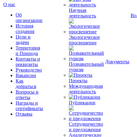
О нас
Научная
Об
Во
деятельность
организации
История
создания
Цели и
Экологическое
задачи
просвещение
Территория
и Природа
Контакты и
Документы
Познавательный
реквизиты
туризм
Руководство
Вакансии
Проекты
Как
Международная
добраться
деятельность
Вопросы и
ответы
Публикации
Награды и
сертификаты
Отзывы
Сотрудничество
и предложения
Аналитические