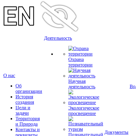
Деятельность
Охрана
территории
О нас
Научная
Об
Во
деятельность
организации
История
создания
Цели и
Экологическое
задачи
просвещение
Территория
и Природа
Контакты и
Документы
Познавательный
реквизиты