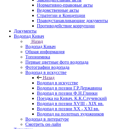
Нормативно-правовые акты
Ведомственные акты
Стратегии и Концепции
Правоустанавливающие документы
Противодействие коррупции
Документы
Водопад Кивач
Назад
Водопад Кивач
Общая информация
Топонимика
Первые цветные фото водопада
Фотографии водопада
Водопад в искусстве
Назад
Водопад в искусстве
Водопад в поэзии Г.Р.Державина
Водопад в поэзии Ф.Н.Глинки
Поездка на Кивач. К.К.Случевский
Водопад в поэзии XVIII - XIX вв.
Водопад в поэзии XX - XXI вв.
Водопад на полотнах художников
Водопад в литературе
Смотреть он-лайн