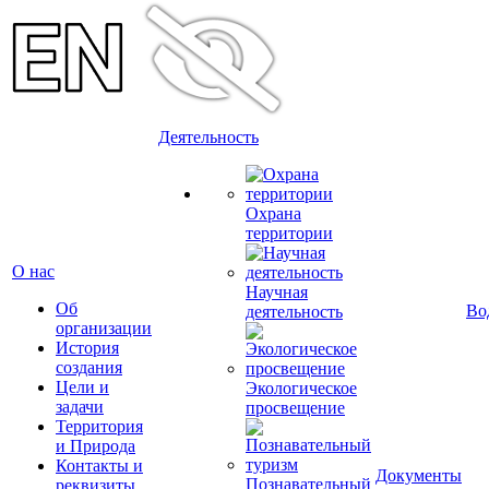
Деятельность
Охрана
территории
О нас
Научная
Об
Во
деятельность
организации
История
создания
Цели и
Экологическое
задачи
просвещение
Территория
и Природа
Контакты и
Документы
Познавательный
реквизиты