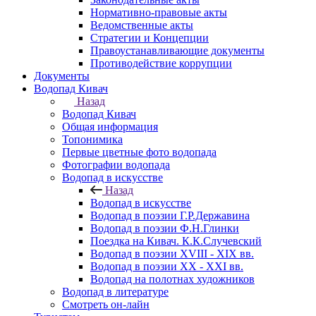
Нормативно-правовые акты
Ведомственные акты
Стратегии и Концепции
Правоустанавливающие документы
Противодействие коррупции
Документы
Водопад Кивач
Назад
Водопад Кивач
Общая информация
Топонимика
Первые цветные фото водопада
Фотографии водопада
Водопад в искусстве
Назад
Водопад в искусстве
Водопад в поэзии Г.Р.Державина
Водопад в поэзии Ф.Н.Глинки
Поездка на Кивач. К.К.Случевский
Водопад в поэзии XVIII - XIX вв.
Водопад в поэзии XX - XXI вв.
Водопад на полотнах художников
Водопад в литературе
Смотреть он-лайн