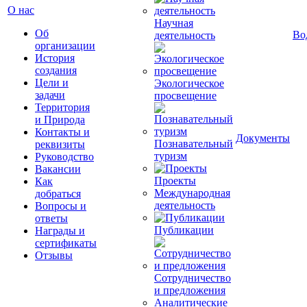
О нас
Научная
Об
Во
деятельность
организации
История
создания
Цели и
Экологическое
задачи
просвещение
Территория
и Природа
Контакты и
Документы
Познавательный
реквизиты
туризм
Руководство
Вакансии
Проекты
Как
Международная
добраться
деятельность
Вопросы и
ответы
Публикации
Награды и
сертификаты
Отзывы
Сотрудничество
и предложения
Аналитические