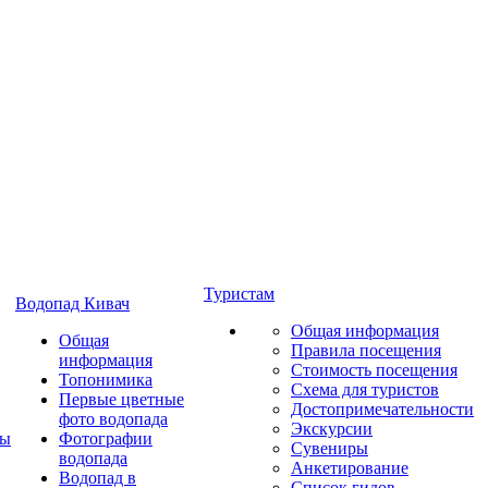
Туристам
Водопад Кивач
Общая информация
Общая
Правила посещения
информация
Стоимость посещения
Топонимика
Схема для туристов
Первые цветные
Достопримечательности
фото водопада
Экскурсии
ты
Фотографии
Сувениры
водопада
Анкетирование
Водопад в
Список гидов