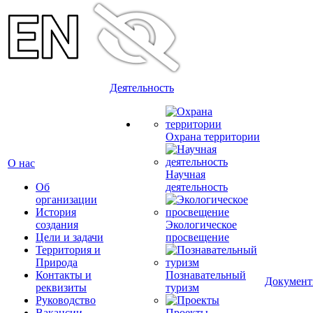
Деятельность
Охрана территории
О нас
Научная
Об
деятельность
организации
История
создания
Экологическое
Цели и задачи
просвещение
Территория и
Природа
Контакты и
Познавательный
Докумен
реквизиты
туризм
Руководство
Вакансии
Проекты