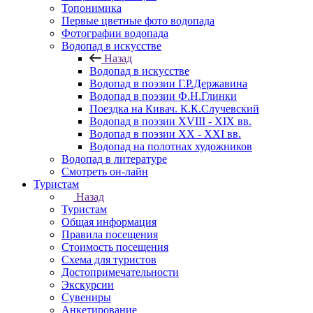
Топонимика
Первые цветные фото водопада
Фотографии водопада
Водопад в искусстве
Назад
Водопад в искусстве
Водопад в поэзии Г.Р.Державина
Водопад в поэзии Ф.Н.Глинки
Поездка на Кивач. К.К.Случевский
Водопад в поэзии XVIII - XIX вв.
Водопад в поэзии XX - XXI вв.
Водопад на полотнах художников
Водопад в литературе
Смотреть он-лайн
Туристам
Назад
Туристам
Общая информация
Правила посещения
Стоимость посещения
Схема для туристов
Достопримечательности
Экскурсии
Сувениры
Анкетирование