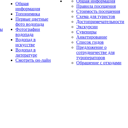
Общая информация
Общая
Правила посещения
информация
Стоимость посещения
Топонимика
Схема для туристов
Первые цветные
Достопримечательности
фото водопада
Экскурсии
ты
Фотографии
Сувениры
водопада
Анкетирование
Водопад в
Список гидов
искусстве
Предложение о
Водопад в
сотрудничестве для
литературе
туроператоров
Смотреть он-лайн
Обращение с отходами