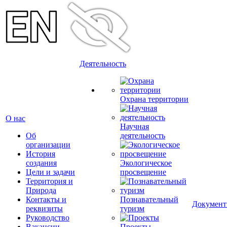
Деятельность
Охрана территории
О нас
Научная
Об
деятельность
организации
История
создания
Экологическое
Цели и задачи
просвещение
Территория и
Природа
Контакты и
Познавательный
Докумен
реквизиты
туризм
Руководство
Вакансии
Проекты