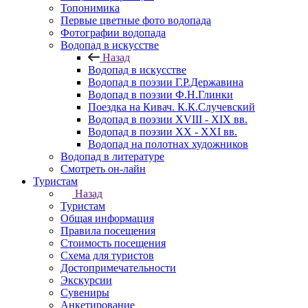
Топонимика
Первые цветные фото водопада
Фотографии водопада
Водопад в искусстве
Назад
Водопад в искусстве
Водопад в поэзии Г.Р.Державина
Водопад в поэзии Ф.Н.Глинки
Поездка на Кивач. К.К.Случевский
Водопад в поэзии XVIII - XIX вв.
Водопад в поэзии XX - XXI вв.
Водопад на полотнах художников
Водопад в литературе
Смотреть он-лайн
Туристам
Назад
Туристам
Общая информация
Правила посещения
Стоимость посещения
Схема для туристов
Достопримечательности
Экскурсии
Сувениры
Анкетирование