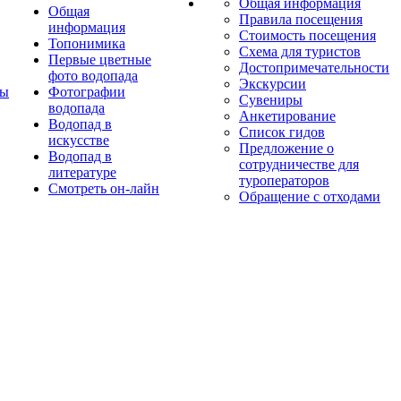
Общая информация
Общая
Правила посещения
информация
Стоимость посещения
Топонимика
Схема для туристов
Первые цветные
Достопримечательности
фото водопада
Экскурсии
ты
Фотографии
Сувениры
водопада
Анкетирование
Водопад в
Список гидов
искусстве
Предложение о
Водопад в
сотрудничестве для
литературе
туроператоров
Смотреть он-лайн
Обращение с отходами