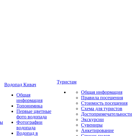
Туристам
Водопад Кивач
Общая информация
Общая
Правила посещения
информация
Стоимость посещения
Топонимика
Схема для туристов
Первые цветные
Достопримечательности
фото водопада
Экскурсии
ты
Фотографии
Сувениры
водопада
Анкетирование
Водопад в
Список гидов