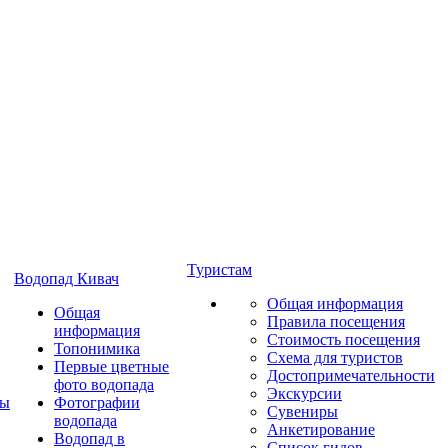
Туристам
Водопад Кивач
Общая информация
Общая
Правила посещения
информация
Стоимость посещения
Топонимика
Схема для туристов
Первые цветные
Достопримечательности
фото водопада
Экскурсии
ты
Фотографии
Сувениры
водопада
Анкетирование
Водопад в
Список гидов