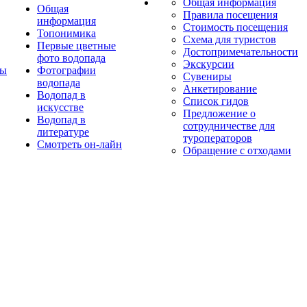
Общая информация
Общая
Правила посещения
информация
Стоимость посещения
Топонимика
Схема для туристов
Первые цветные
Достопримечательности
фото водопада
Экскурсии
ты
Фотографии
Сувениры
водопада
Анкетирование
Водопад в
Список гидов
искусстве
Предложение о
Водопад в
сотрудничестве для
литературе
туроператоров
Смотреть он-лайн
Обращение с отходами