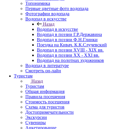
Топонимика
Первые цветные фото водопада
Фотографии водопада
Водопад в искусстве
Назад
Водопад в искусстве
Водопад в поэзии Г.Р.Державина
Водопад в поэзии Ф.Н.Глинки
Поездка на Кивач. К.К.Случевский
Водопад в поэзии XVIII - XIX вв.
Водопад в поэзии XX - XXI вв.
Водопад на полотнах художников
Водопад в литературе
Смотреть он-лайн
Туристам
Назад
Туристам
Общая информация
Правила посещения
Стоимость посещения
Схема для туристов
Достопримечательности
Экскурсии
Сувениры
Анкетирование