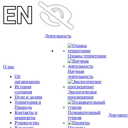
Деятельность
Охрана территории
О нас
Научная
Об
деятельность
организации
История
создания
Экологическое
Цели и задачи
просвещение
Территория и
Природа
Контакты и
Познавательный
Докумен
реквизиты
туризм
Руководство
Вакансии
Проекты