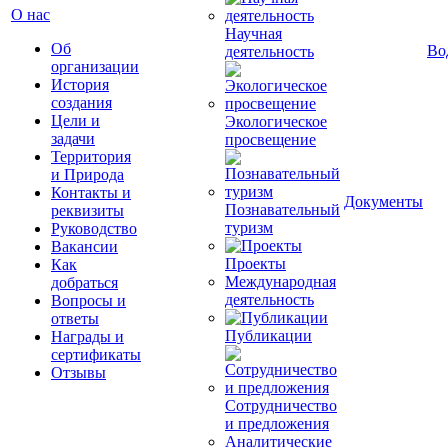
О нас
Научная
Об
Во
деятельность
организации
История
создания
Цели и
Экологическое
задачи
просвещение
Территория
и Природа
Контакты и
Документы
Познавательный
реквизиты
туризм
Руководство
Вакансии
Проекты
Как
Международная
добраться
деятельность
Вопросы и
ответы
Публикации
Награды и
сертификаты
Отзывы
Сотрудничество
и предложения
Аналитические