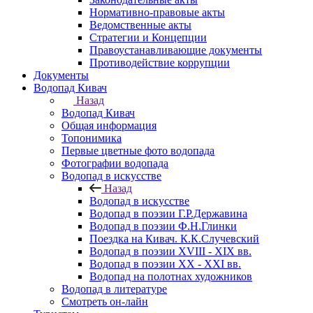
Нормативно-правовые акты
Ведомственные акты
Стратегии и Концепции
Правоустанавливающие документы
Противодействие коррупции
Документы
Водопад Кивач
Назад
Водопад Кивач
Общая информация
Топонимика
Первые цветные фото водопада
Фотографии водопада
Водопад в искусстве
Назад
Водопад в искусстве
Водопад в поэзии Г.Р.Державина
Водопад в поэзии Ф.Н.Глинки
Поездка на Кивач. К.К.Случевский
Водопад в поэзии XVIII - XIX вв.
Водопад в поэзии XX - XXI вв.
Водопад на полотнах художников
Водопад в литературе
Смотреть он-лайн