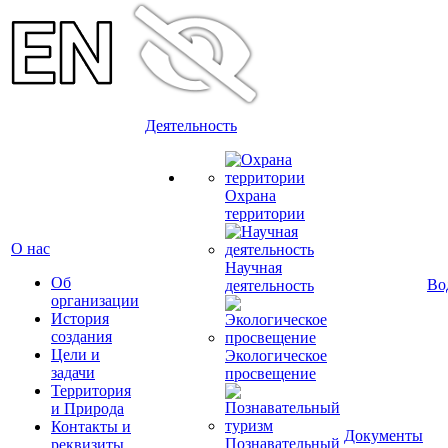
Деятельность
Охрана
территории
О нас
Научная
Об
Во
деятельность
организации
История
создания
Цели и
Экологическое
задачи
просвещение
Территория
и Природа
Контакты и
Документы
Познавательный
реквизиты