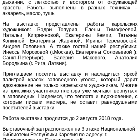
дыхании, с легкостью и восторгом от окружающей
красоты. Работы выполнены в разных техниках –
акварель, масло, тушь.
На выставке представлены работы карельских
художников: Бадри Топурия, Елены Тимофеевой,
Натальи Киприяновой, Екатерины Кемпи, Татьяны
Конкиной, Екатерины Жариной, Ирины Теремовской,
Андрея Головина. А также гостей нашей республики:
Инессы Морозовой (г.Москва), Екатерины Соловьевой (г.
Санкт-Петербург), Валерия Макового, Анатолия
Бородкина (г. Рига, Латвия).
Приглашаем посетить выставку и насладиться яркой
палитрой красок заповедного уголка, который дарит
вдохновение не только карельским художникам. Многие
из приезжих участников пленэра уже мечтают вернуться
в заповедник. Надеемся, что теплота и вдохновение, с
которым писали мастера, не оставит равнодушными
посетителей выставки.
Работа выставки продлится до 2 августа 2018 года.
Выставочный зал расположен на 3 этаже Национальной
библиотеки Республики Карелия по адресу: г.