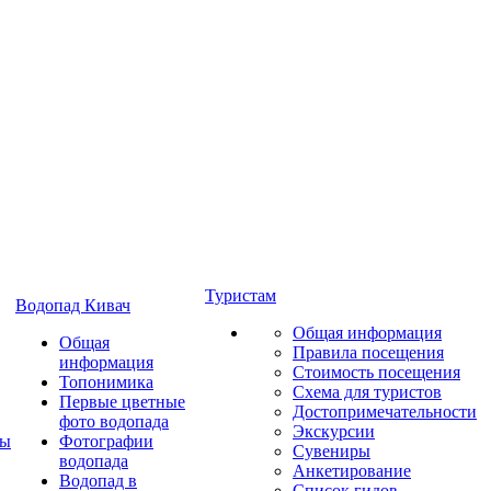
Туристам
Водопад Кивач
Общая информация
Общая
Правила посещения
информация
Стоимость посещения
Топонимика
Схема для туристов
Первые цветные
Достопримечательности
фото водопада
Экскурсии
ты
Фотографии
Сувениры
водопада
Анкетирование
Водопад в
Список гидов