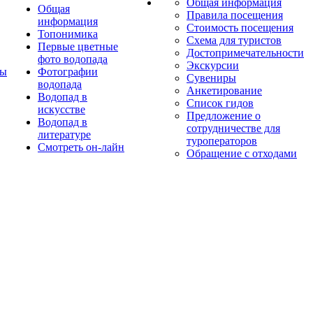
Общая информация
Общая
Правила посещения
информация
Стоимость посещения
Топонимика
Схема для туристов
Первые цветные
Достопримечательности
фото водопада
Экскурсии
ты
Фотографии
Сувениры
водопада
Анкетирование
Водопад в
Список гидов
искусстве
Предложение о
Водопад в
сотрудничестве для
литературе
туроператоров
Смотреть он-лайн
Обращение с отходами