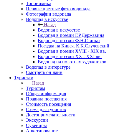
Топонимика
Первые цветные фото водопада
Фотографии водопада
Водопад в искусстве
Назад
Водопад в искусстве
Водопад в поэзии Г.Р.Державина
Водопад в поэзии Ф.Н.Глинки
Поездка на Кивач. К.К.Случевский
Водопад в поэзии XVIII - XIX вв.
Водопад в поэзии XX - XXI вв.
Водопад на полотнах художников
Водопад в литературе
Смотреть он-лайн
Туристам
Назад
Туристам
Общая информация
Правила посещения
Стоимость посещения
Схема для туристов
Достопримечательности
Экскурсии
Сувениры
Анкетирование