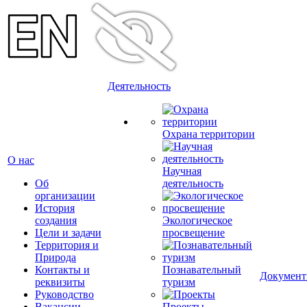
Деятельность
Охрана территории
О нас
Научная
Об
деятельность
организации
История
создания
Экологическое
Цели и задачи
просвещение
Территория и
Природа
Контакты и
Познавательный
Докумен
реквизиты
туризм
Руководство
Вакансии
Проекты